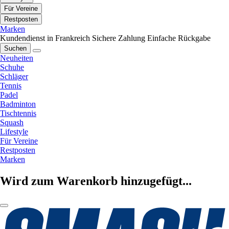
Für Vereine
Restposten
Marken
Kundendienst in Frankreich
Sichere Zahlung
Einfache Rückgabe
Suchen
Neuheiten
Schuhe
Schläger
Tennis
Padel
Badminton
Tischtennis
Squash
Lifestyle
Für Vereine
Restposten
Marken
Wird zum Warenkorb hinzugefügt...