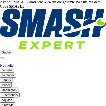
Aktion SMASH: Zusätzliche -5% auf die gesamte Website mit dem
Code
SMASH5
Suchen
Neuheiten
Schuhe
Schläger
Tennis
Padel
Badminton
Tischtennis
Squash
Lifestyle