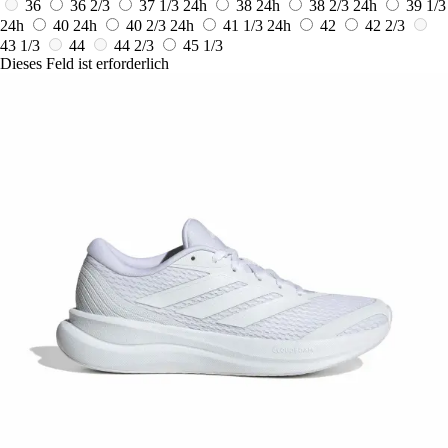
36
36 2/3
37 1/3
24h
38
24h
38 2/3
24h
39 1/3
24h
40
24h
40 2/3
24h
41 1/3
24h
42
42 2/3
43 1/3
44
44 2/3
45 1/3
Dieses Feld ist erforderlich