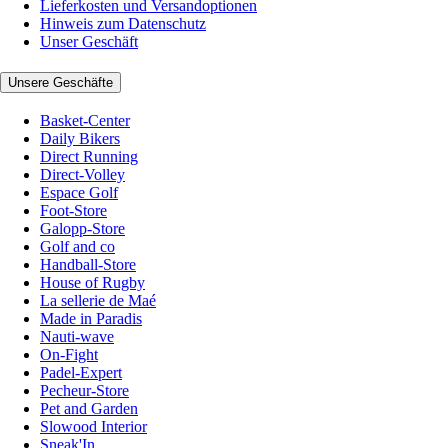
Lieferkosten und Versandoptionen
Hinweis zum Datenschutz
Unser Geschäft
Unsere Geschäfte
Basket-Center
Daily Bikers
Direct Running
Direct-Volley
Espace Golf
Foot-Store
Galopp-Store
Golf and co
Handball-Store
House of Rugby
La sellerie de Maé
Made in Paradis
Nauti-wave
On-Fight
Padel-Expert
Pecheur-Store
Pet and Garden
Slowood Interior
Sneak'In