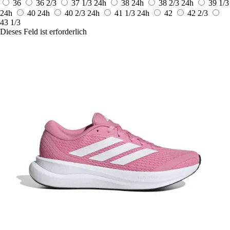
36
36 2/3
37 1/3
24h
38
24h
38 2/3
24h
39 1/3
24h
40
24h
40 2/3
24h
41 1/3
24h
42
42 2/3
43 1/3
Dieses Feld ist erforderlich