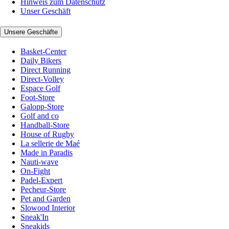
Hinweis zum Datenschutz
Unser Geschäft
Unsere Geschäfte
Basket-Center
Daily Bikers
Direct Running
Direct-Volley
Espace Golf
Foot-Store
Galopp-Store
Golf and co
Handball-Store
House of Rugby
La sellerie de Maé
Made in Paradis
Nauti-wave
On-Fight
Padel-Expert
Pecheur-Store
Pet and Garden
Slowood Interior
Sneak'In
Sneakids