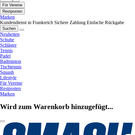
Für Vereine
Restposten
Marken
Kundendienst in Frankreich
Sichere Zahlung
Einfache Rückgabe
Suchen
Neuheiten
Schuhe
Schläger
Tennis
Padel
Badminton
Tischtennis
Squash
Lifestyle
Für Vereine
Restposten
Marken
Wird zum Warenkorb hinzugefügt...