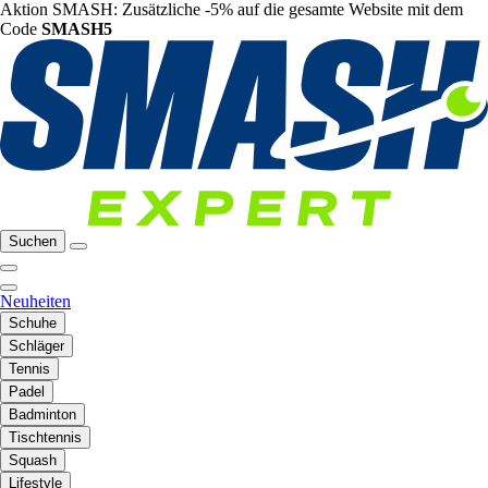
Aktion SMASH: Zusätzliche -5% auf die gesamte Website mit dem
Code
SMASH5
Suchen
Neuheiten
Schuhe
Schläger
Tennis
Padel
Badminton
Tischtennis
Squash
Lifestyle