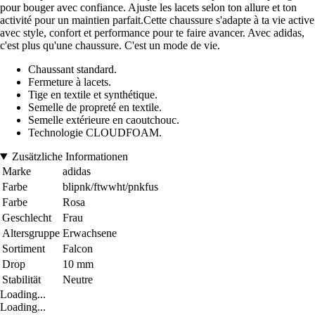
pour bouger avec confiance. Ajuste les lacets selon ton allure et ton
activité pour un maintien parfait.Cette chaussure s'adapte à ta vie active
avec style, confort et performance pour te faire avancer. Avec adidas,
c'est plus qu'une chaussure. C'est un mode de vie.
Chaussant standard.
Fermeture à lacets.
Tige en textile et synthétique.
Semelle de propreté en textile.
Semelle extérieure en caoutchouc.
Technologie CLOUDFOAM.
Zusätzliche Informationen
Marke
adidas
Farbe
blipnk/ftwwht/pnkfus
Farbe
Rosa
Geschlecht
Frau
Altersgruppe
Erwachsene
Sortiment
Falcon
Drop
10 mm
Stabilität
Neutre
Loading...
Loading...