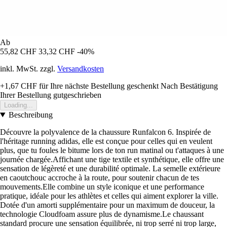
Ab
55,82 CHF
33,32 CHF
-40%
inkl. MwSt. zzgl.
Versandkosten
+1,67 CHF
für Ihre nächste Bestellung geschenkt
Nach Bestätigung
Ihrer Bestellung gutgeschrieben
Loading...
Beschreibung
Découvre la polyvalence de la chaussure Runfalcon 6. Inspirée de
l'héritage running adidas, elle est conçue pour celles qui en veulent
plus, que tu foules le bitume lors de ton run matinal ou t'attaques à une
journée chargée.Affichant une tige textile et synthétique, elle offre une
sensation de légèreté et une durabilité optimale. La semelle extérieure
en caoutchouc accroche à la route, pour soutenir chacun de tes
mouvements.Elle combine un style iconique et une performance
pratique, idéale pour les athlètes et celles qui aiment explorer la ville.
Dotée d'un amorti supplémentaire pour un maximum de douceur, la
technologie Cloudfoam assure plus de dynamisme.Le chaussant
standard procure une sensation équilibrée, ni trop serré ni trop large,