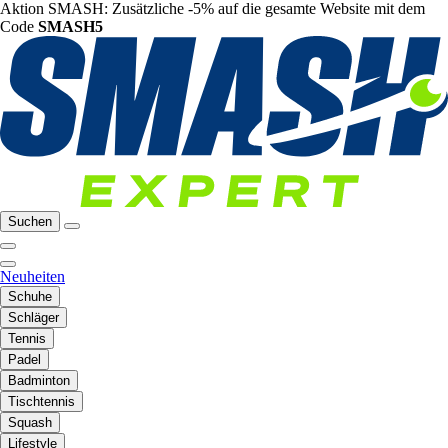
Aktion SMASH: Zusätzliche -5% auf die gesamte Website mit dem
Code
SMASH5
Suchen
Neuheiten
Schuhe
Schläger
Tennis
Padel
Badminton
Tischtennis
Squash
Lifestyle