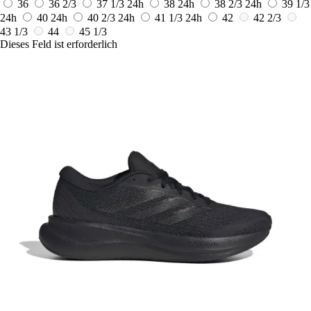
36
36 2/3
37 1/3
24h
38
24h
38 2/3
24h
39 1/3
24h
40
24h
40 2/3
24h
41 1/3
24h
42
42 2/3
43 1/3
44
45 1/3
Dieses Feld ist erforderlich