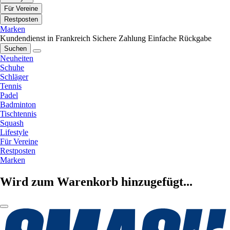
Für Vereine
Restposten
Marken
Kundendienst in Frankreich
Sichere Zahlung
Einfache Rückgabe
Suchen
Neuheiten
Schuhe
Schläger
Tennis
Padel
Badminton
Tischtennis
Squash
Lifestyle
Für Vereine
Restposten
Marken
Wird zum Warenkorb hinzugefügt...