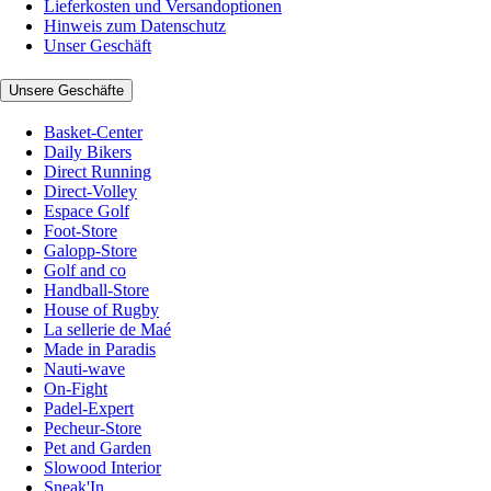
Lieferkosten und Versandoptionen
Hinweis zum Datenschutz
Unser Geschäft
Unsere Geschäfte
Basket-Center
Daily Bikers
Direct Running
Direct-Volley
Espace Golf
Foot-Store
Galopp-Store
Golf and co
Handball-Store
House of Rugby
La sellerie de Maé
Made in Paradis
Nauti-wave
On-Fight
Padel-Expert
Pecheur-Store
Pet and Garden
Slowood Interior
Sneak'In