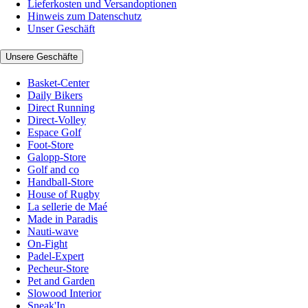
Lieferkosten und Versandoptionen
Hinweis zum Datenschutz
Unser Geschäft
Unsere Geschäfte
Basket-Center
Daily Bikers
Direct Running
Direct-Volley
Espace Golf
Foot-Store
Galopp-Store
Golf and co
Handball-Store
House of Rugby
La sellerie de Maé
Made in Paradis
Nauti-wave
On-Fight
Padel-Expert
Pecheur-Store
Pet and Garden
Slowood Interior
Sneak'In