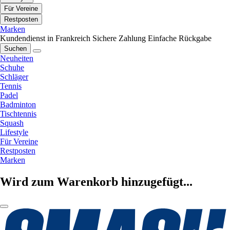
Für Vereine
Restposten
Marken
Kundendienst in Frankreich
Sichere Zahlung
Einfache Rückgabe
Suchen
Neuheiten
Schuhe
Schläger
Tennis
Padel
Badminton
Tischtennis
Squash
Lifestyle
Für Vereine
Restposten
Marken
Wird zum Warenkorb hinzugefügt...