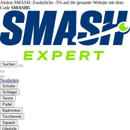
Aktion SMASH: Zusätzliche -5% auf die gesamte Website mit dem
Code
SMASH5
Suchen
Neuheiten
Schuhe
Schläger
Tennis
Padel
Badminton
Tischtennis
Squash
Lifestyle