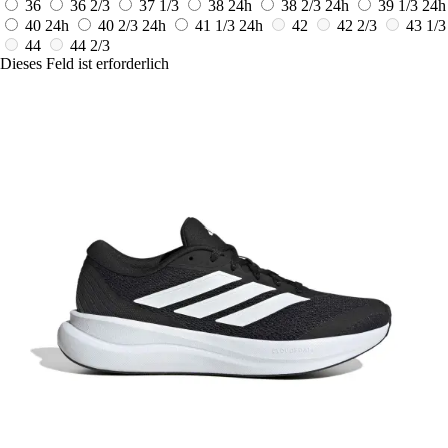
36
36 2/3
37 1/3
38
24h
38 2/3
24h
39 1/3
24h
40
24h
40 2/3
24h
41 1/3
24h
42
42 2/3
43 1/3
44
44 2/3
Dieses Feld ist erforderlich