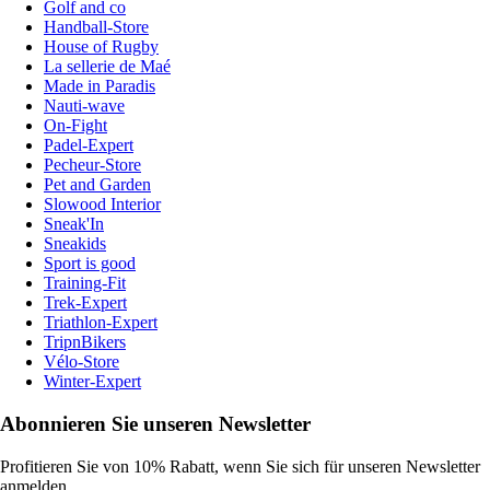
Golf and co
Handball-Store
House of Rugby
La sellerie de Maé
Made in Paradis
Nauti-wave
On-Fight
Padel-Expert
Pecheur-Store
Pet and Garden
Slowood Interior
Sneak'In
Sneakids
Sport is good
Training-Fit
Trek-Expert
Triathlon-Expert
TripnBikers
Vélo-Store
Winter-Expert
Abonnieren Sie unseren Newsletter
Profitieren Sie von 10% Rabatt, wenn Sie sich für unseren Newsletter
anmelden