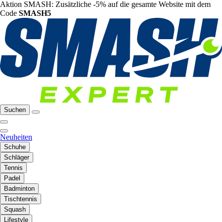
Aktion SMASH: Zusätzliche -5% auf die gesamte Website mit dem
Code
SMASH5
Suchen
Neuheiten
Schuhe
Schläger
Tennis
Padel
Badminton
Tischtennis
Squash
Lifestyle