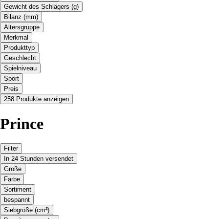
Gewicht des Schlägers (g)
Bilanz (mm)
Altersgruppe
Merkmal
Produkttyp
Geschlecht
Spielniveau
Sport
Preis
258 Produkte anzeigen
Prince
Filter
In 24 Stunden versendet
Größe
Farbe
Sortiment
bespannt
Siebgröße (cm²)