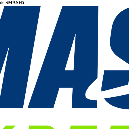
ode
SMASH5