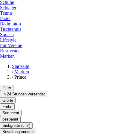
Schuhe
Schläger
Tennis
Padel
Badminton
Tischtennis
Squash
Lifestyle
Für Vereine
Restposten
Marken
Startseite
/
Marken
/
Prince
Filter
In 24 Stunden versendet
Größe
Farbe
Sortiment
bespannt
Siebgröße (cm²)
Besaitungsmuster