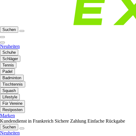
Suchen
Neuheiten
Schuhe
Schläger
Tennis
Padel
Badminton
Tischtennis
Squash
Lifestyle
Für Vereine
Restposten
Marken
Kundendienst in Frankreich
Sichere Zahlung
Einfache Rückgabe
Suchen
Neuheiten