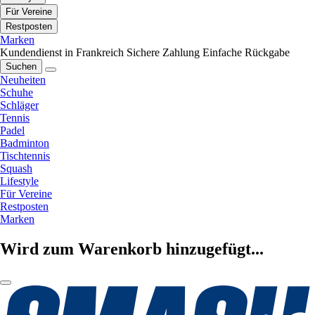
Für Vereine
Restposten
Marken
Kundendienst in Frankreich
Sichere Zahlung
Einfache Rückgabe
Suchen
Neuheiten
Schuhe
Schläger
Tennis
Padel
Badminton
Tischtennis
Squash
Lifestyle
Für Vereine
Restposten
Marken
Wird zum Warenkorb hinzugefügt...