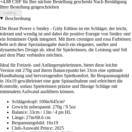
+4,88 CHF
für Ihre nächste Bestellung geschenkt
Nach Bestätigung
Ihrer Bestellung gutgeschrieben
Loading...
Beschreibung
Die Beast Power x Smiley - Girly Edition ist ein Schläger, der leicht,
tolerant und wendig ist und dabei die positive Energie von Smiley und
ein femininere Optik integriert. Mit ihren cremigen und rosa Farbtönen
hebt sich diese Spezialausgabe durch ein elegantes, sanftes und
dynamisches Design ab, ideal für Spielerinnen, die Leistung und Stil
auf dem Platz verbinden möchten.
Ideal für Freizeit- und Anfängerspielerinnen, bietet diese leichte
Version mit 270g und ihrem Balancepunkt bei 33cm eine optimale
Handhabung und hervorragenden Spielkomfort. Ihr Bespannungsbild
in 16x19 gewährleistet eine gute Spinaufnahme und erleichtert die
Kontrolle, sodass Spielerinnen präzise und flüssige Schläge mit
minimalem Aufwand ausführen können.
Schlägerkopf: 100in/645cm²
Gewicht unbespannt: 270g / 9.5oz
Balance: 33cm / 13in / 4 pts HL
Länge: 27in/68.6 cm
Bespannungsbild: 16x19
Club-Auswahl Prince: 2025