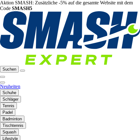
Aktion SMASH: Zusätzliche -5% auf die gesamte Website mit dem
Code
SMASH5
Suchen
Neuheiten
Schuhe
Schläger
Tennis
Padel
Badminton
Tischtennis
Squash
Lifestyle