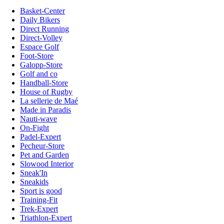
Basket-Center
Daily Bikers
Direct Running
Direct-Volley
Espace Golf
Foot-Store
Galopp-Store
Golf and co
Handball-Store
House of Rugby
La sellerie de Maé
Made in Paradis
Nauti-wave
On-Fight
Padel-Expert
Pecheur-Store
Pet and Garden
Slowood Interior
Sneak'In
Sneakids
Sport is good
Training-Fit
Trek-Expert
Triathlon-Expert