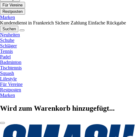
Für Vereine
Restposten
Marken
Kundendienst in Frankreich
Sichere Zahlung
Einfache Rückgabe
Suchen
Neuheiten
Schuhe
Schläger
Tennis
Padel
Badminton
Tischtennis
Squash
Lifestyle
Für Vereine
Restposten
Marken
Wird zum Warenkorb hinzugefügt...