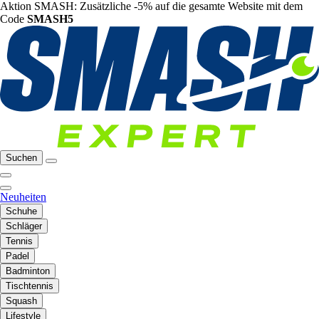
Aktion SMASH: Zusätzliche -5% auf die gesamte Website mit dem
Code
SMASH5
Suchen
Neuheiten
Schuhe
Schläger
Tennis
Padel
Badminton
Tischtennis
Squash
Lifestyle