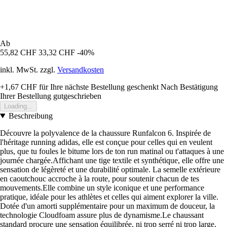
Ab
55,82 CHF
33,32 CHF
-40%
inkl. MwSt. zzgl.
Versandkosten
+1,67 CHF
für Ihre nächste Bestellung geschenkt
Nach Bestätigung
Ihrer Bestellung gutgeschrieben
Loading...
Beschreibung
Découvre la polyvalence de la chaussure Runfalcon 6. Inspirée de
l'héritage running adidas, elle est conçue pour celles qui en veulent
plus, que tu foules le bitume lors de ton run matinal ou t'attaques à une
journée chargée.Affichant une tige textile et synthétique, elle offre une
sensation de légèreté et une durabilité optimale. La semelle extérieure
en caoutchouc accroche à la route, pour soutenir chacun de tes
mouvements.Elle combine un style iconique et une performance
pratique, idéale pour les athlètes et celles qui aiment explorer la ville.
Dotée d'un amorti supplémentaire pour un maximum de douceur, la
technologie Cloudfoam assure plus de dynamisme.Le chaussant
standard procure une sensation équilibrée, ni trop serré ni trop large,