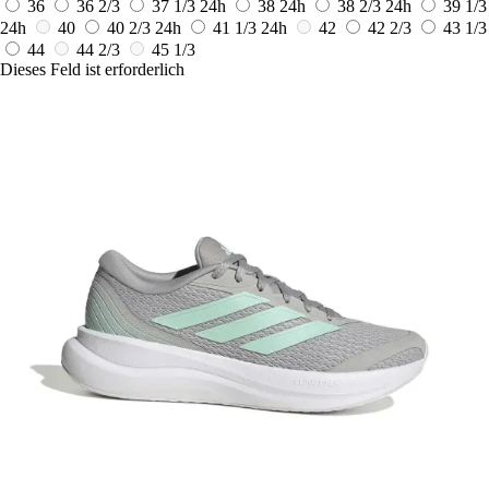
36
36 2/3
37 1/3
24h
38
24h
38 2/3
24h
39 1/3
24h
40
40 2/3
24h
41 1/3
24h
42
42 2/3
43 1/3
44
44 2/3
45 1/3
Dieses Feld ist erforderlich