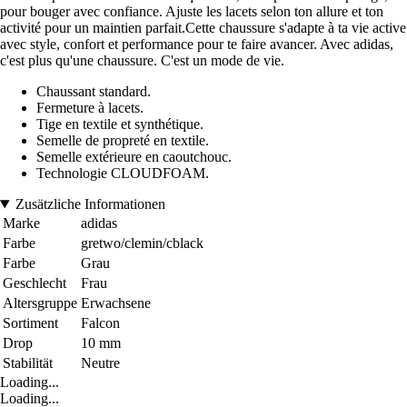
pour bouger avec confiance. Ajuste les lacets selon ton allure et ton
activité pour un maintien parfait.Cette chaussure s'adapte à ta vie active
avec style, confort et performance pour te faire avancer. Avec adidas,
c'est plus qu'une chaussure. C'est un mode de vie.
Chaussant standard.
Fermeture à lacets.
Tige en textile et synthétique.
Semelle de propreté en textile.
Semelle extérieure en caoutchouc.
Technologie CLOUDFOAM.
Zusätzliche Informationen
Marke
adidas
Farbe
gretwo/clemin/cblack
Farbe
Grau
Geschlecht
Frau
Altersgruppe
Erwachsene
Sortiment
Falcon
Drop
10 mm
Stabilität
Neutre
Loading...
Loading...