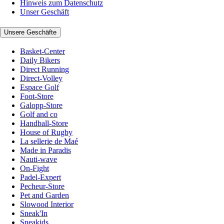
Hinweis zum Datenschutz
Unser Geschäft
Unsere Geschäfte
Basket-Center
Daily Bikers
Direct Running
Direct-Volley
Espace Golf
Foot-Store
Galopp-Store
Golf and co
Handball-Store
House of Rugby
La sellerie de Maé
Made in Paradis
Nauti-wave
On-Fight
Padel-Expert
Pecheur-Store
Pet and Garden
Slowood Interior
Sneak'In
Sneakids