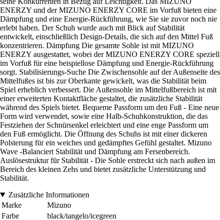
seine Konkurrenten in Bezug auf Leichtigkeit. Das MIZUNO
ENERZY und der MIZUNO ENERZY CORE im Vorfuß bieten eine
Dämpfung und eine Energie-Rückführung, wie Sie sie zuvor noch nie
erlebt haben. Der Schuh wurde auch mit Blick auf Stabilität
entwickelt, einschließlich Design-Details, die sich auf den Mittel Fuß
konzentrieren. Dämpfung Die gesamte Sohle ist mit MIZUNO
ENERZY ausgestattet, wobei der MIZUNO ENERZY CORE speziell
im Vorfuß für eine beispiellose Dämpfung und Energie-Rückführung
sorgt. Stabilisierungs-Suche Die Zwischensohle auf der Außenseite des
Mittelfußes ist bis zur Oberkante gewickelt, was die Stabilität beim
Spiel erheblich verbessert. Die Außensohle im Mittelfußbereich ist mit
einer erweiterten Kontaktfläche gestaltet, die zusätzliche Stabilität
während des Spiels bietet. Bequeme Passform um den Fuß - Eine neue
Form wird verwendet, sowie eine Halb-Schuhkonstruktion, die das
Festziehen der Schnürsenkel erleichtert und eine enge Passform um
den Fuß ermöglicht. Die Öffnung des Schuhs ist mit einer dickeren
Polsterung für ein weiches und gedämpftes Gefühl gestaltet. Mizuno
Wave -Balanciert Stabilität und Dämpfung am Fersenbereich.
Auslösestruktur für Stabilität - Die Sohle erstreckt sich nach außen im
Bereich des kleinen Zehs und bietet zusätzliche Unterstützung und
Stabilität.
Zusätzliche Informationen
Marke
Mizuno
Farbe
black/tangelo/icegreen