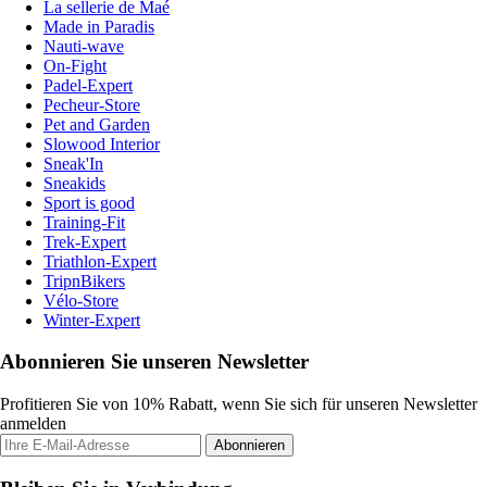
La sellerie de Maé
Made in Paradis
Nauti-wave
On-Fight
Padel-Expert
Pecheur-Store
Pet and Garden
Slowood Interior
Sneak'In
Sneakids
Sport is good
Training-Fit
Trek-Expert
Triathlon-Expert
TripnBikers
Vélo-Store
Winter-Expert
Abonnieren Sie unseren Newsletter
Profitieren Sie von 10% Rabatt, wenn Sie sich für unseren Newsletter
anmelden
Abonnieren