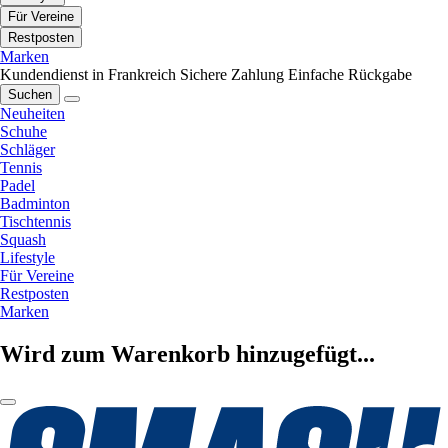
Für Vereine
Restposten
Marken
Kundendienst in Frankreich
Sichere Zahlung
Einfache Rückgabe
Suchen
Neuheiten
Schuhe
Schläger
Tennis
Padel
Badminton
Tischtennis
Squash
Lifestyle
Für Vereine
Restposten
Marken
Wird zum Warenkorb hinzugefügt...