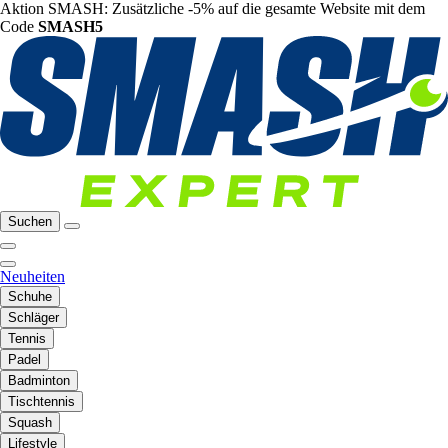
Aktion SMASH: Zusätzliche -5% auf die gesamte Website mit dem
Code
SMASH5
Suchen
Neuheiten
Schuhe
Schläger
Tennis
Padel
Badminton
Tischtennis
Squash
Lifestyle