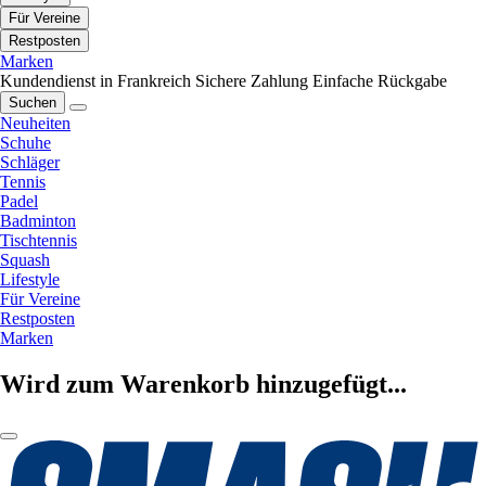
Für Vereine
Restposten
Marken
Kundendienst in Frankreich
Sichere Zahlung
Einfache Rückgabe
Suchen
Neuheiten
Schuhe
Schläger
Tennis
Padel
Badminton
Tischtennis
Squash
Lifestyle
Für Vereine
Restposten
Marken
Wird zum Warenkorb hinzugefügt...