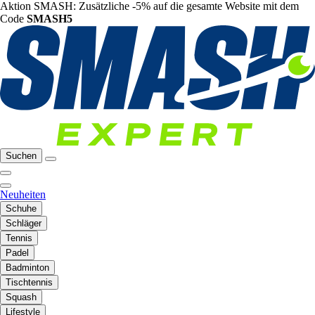
Aktion SMASH: Zusätzliche -5% auf die gesamte Website mit dem
Code
SMASH5
Suchen
Neuheiten
Schuhe
Schläger
Tennis
Padel
Badminton
Tischtennis
Squash
Lifestyle