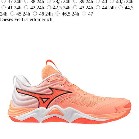
37
24h
38
24h
38,5
24h
39
24h
40
40,5
24h
41
24h
42
24h
42,5
24h
43
24h
44
24h
44,5
24h
45
24h
46
24h
46,5
24h
47
Dieses Feld ist erforderlich