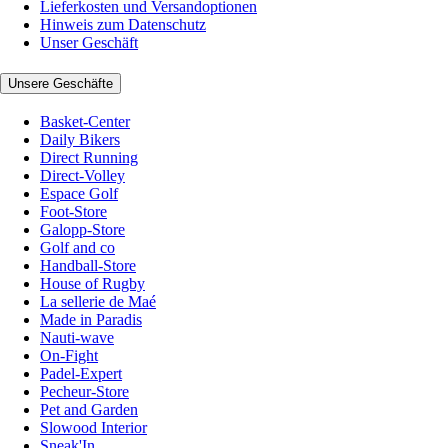
Lieferkosten und Versandoptionen
Hinweis zum Datenschutz
Unser Geschäft
Unsere Geschäfte
Basket-Center
Daily Bikers
Direct Running
Direct-Volley
Espace Golf
Foot-Store
Galopp-Store
Golf and co
Handball-Store
House of Rugby
La sellerie de Maé
Made in Paradis
Nauti-wave
On-Fight
Padel-Expert
Pecheur-Store
Pet and Garden
Slowood Interior
Sneak'In