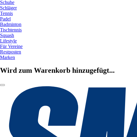
Schuhe
Schläger
Tennis
Padel
Badminton
Tischtennis
Squash
Lifestyle
Für Vereine
Restposten
Marken
Wird zum Warenkorb hinzugefügt...