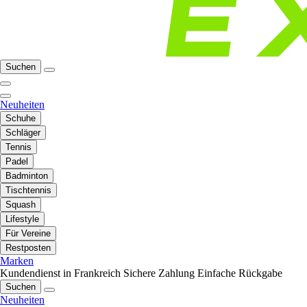
Suchen
Neuheiten
Schuhe
Schläger
Tennis
Padel
Badminton
Tischtennis
Squash
Lifestyle
Für Vereine
Restposten
Marken
Kundendienst in Frankreich
Sichere Zahlung
Einfache Rückgabe
Suchen
Neuheiten