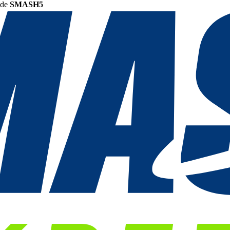
ode
SMASH5