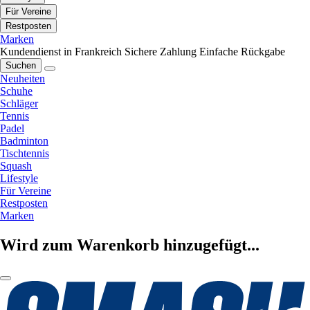
Für Vereine
Restposten
Marken
Kundendienst in Frankreich
Sichere Zahlung
Einfache Rückgabe
Suchen
Neuheiten
Schuhe
Schläger
Tennis
Padel
Badminton
Tischtennis
Squash
Lifestyle
Für Vereine
Restposten
Marken
Wird zum Warenkorb hinzugefügt...