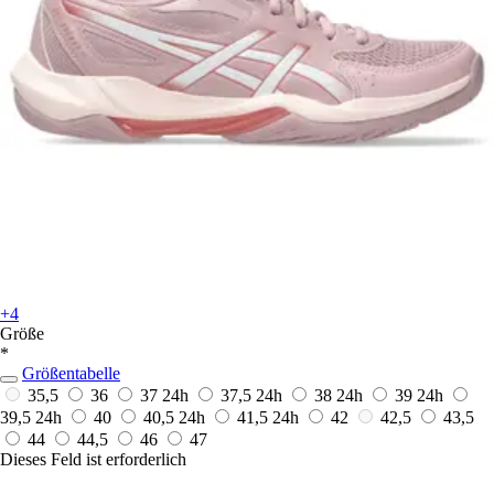
+4
Größe
*
Größentabelle
35,5
36
37
24h
37,5
24h
38
24h
39
24h
39,5
24h
40
40,5
24h
41,5
24h
42
42,5
43,5
44
44,5
46
47
Dieses Feld ist erforderlich