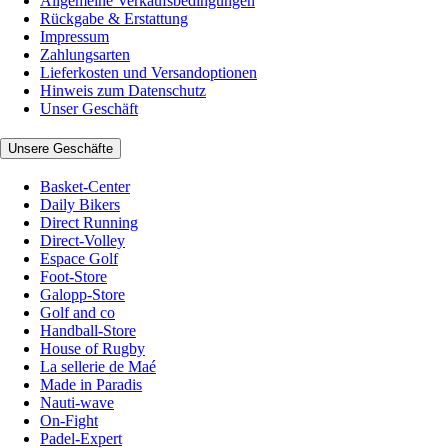
Allgemeine Verkaufsbedingungen
Rückgabe & Erstattung
Impressum
Zahlungsarten
Lieferkosten und Versandoptionen
Hinweis zum Datenschutz
Unser Geschäft
Unsere Geschäfte
Basket-Center
Daily Bikers
Direct Running
Direct-Volley
Espace Golf
Foot-Store
Galopp-Store
Golf and co
Handball-Store
House of Rugby
La sellerie de Maé
Made in Paradis
Nauti-wave
On-Fight
Padel-Expert