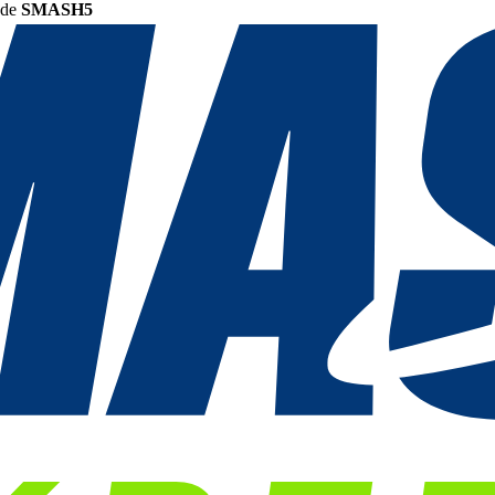
ode
SMASH5