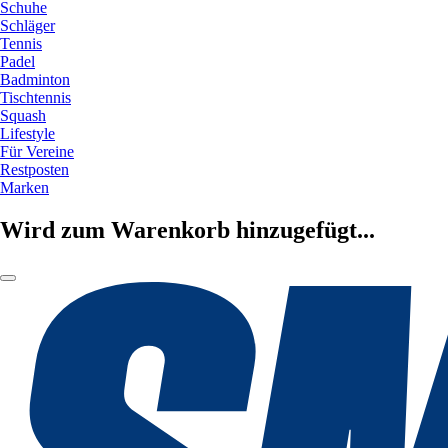
Schuhe
Schläger
Tennis
Padel
Badminton
Tischtennis
Squash
Lifestyle
Für Vereine
Restposten
Marken
Wird zum Warenkorb hinzugefügt...