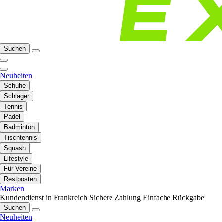
Suchen
Neuheiten
Schuhe
Schläger
Tennis
Padel
Badminton
Tischtennis
Squash
Lifestyle
Für Vereine
Restposten
Marken
Kundendienst in Frankreich
Sichere Zahlung
Einfache Rückgabe
Suchen
Neuheiten