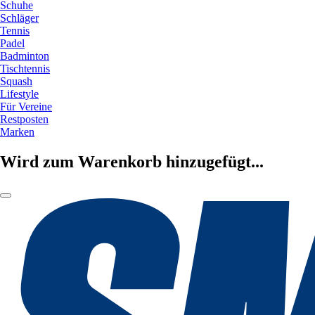
Schuhe
Schläger
Tennis
Padel
Badminton
Tischtennis
Squash
Lifestyle
Für Vereine
Restposten
Marken
Wird zum Warenkorb hinzugefügt...