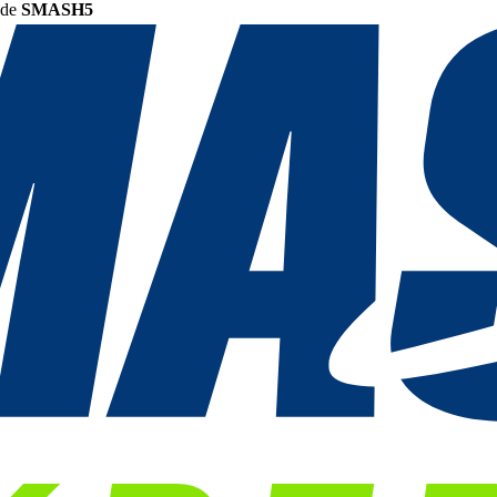
ode
SMASH5