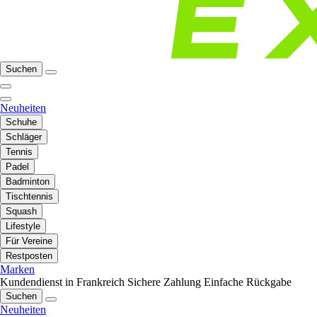
Suchen
Neuheiten
Schuhe
Schläger
Tennis
Padel
Badminton
Tischtennis
Squash
Lifestyle
Für Vereine
Restposten
Marken
Kundendienst in Frankreich
Sichere Zahlung
Einfache Rückgabe
Suchen
Neuheiten