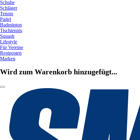
Schuhe
Schläger
Tennis
Padel
Badminton
Tischtennis
Squash
Lifestyle
Für Vereine
Restposten
Marken
Wird zum Warenkorb hinzugefügt...