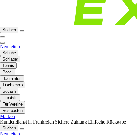
Suchen
Neuheiten
Schuhe
Schläger
Tennis
Padel
Badminton
Tischtennis
Squash
Lifestyle
Für Vereine
Restposten
Marken
Kundendienst in Frankreich
Sichere Zahlung
Einfache Rückgabe
Suchen
Neuheiten