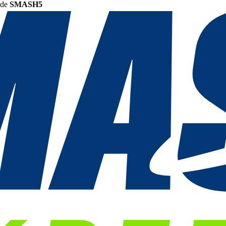
ode
SMASH5