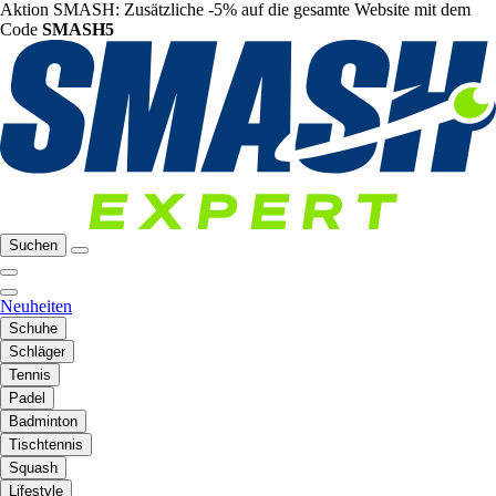
Aktion SMASH: Zusätzliche -5% auf die gesamte Website mit dem
Code
SMASH5
Suchen
Neuheiten
Schuhe
Schläger
Tennis
Padel
Badminton
Tischtennis
Squash
Lifestyle