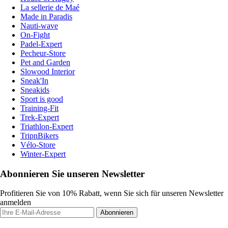
La sellerie de Maé
Made in Paradis
Nauti-wave
On-Fight
Padel-Expert
Pecheur-Store
Pet and Garden
Slowood Interior
Sneak'In
Sneakids
Sport is good
Training-Fit
Trek-Expert
Triathlon-Expert
TripnBikers
Vélo-Store
Winter-Expert
Abonnieren Sie unseren Newsletter
Profitieren Sie von 10% Rabatt, wenn Sie sich für unseren Newsletter
anmelden
Abonnieren