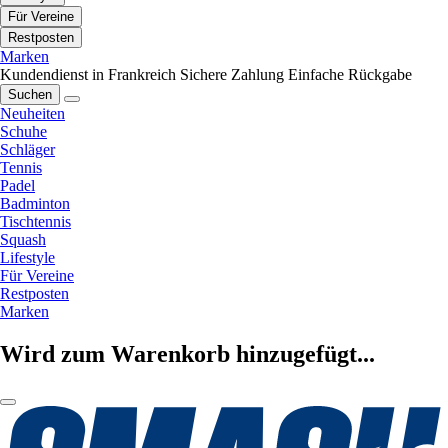
Für Vereine
Restposten
Marken
Kundendienst in Frankreich
Sichere Zahlung
Einfache Rückgabe
Suchen
Neuheiten
Schuhe
Schläger
Tennis
Padel
Badminton
Tischtennis
Squash
Lifestyle
Für Vereine
Restposten
Marken
Wird zum Warenkorb hinzugefügt...