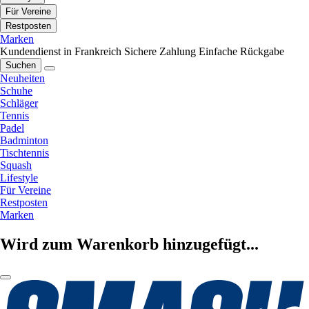
Für Vereine
Restposten
Marken
Kundendienst in Frankreich
Sichere Zahlung
Einfache Rückgabe
Suchen
Neuheiten
Schuhe
Schläger
Tennis
Padel
Badminton
Tischtennis
Squash
Lifestyle
Für Vereine
Restposten
Marken
Wird zum Warenkorb hinzugefügt...