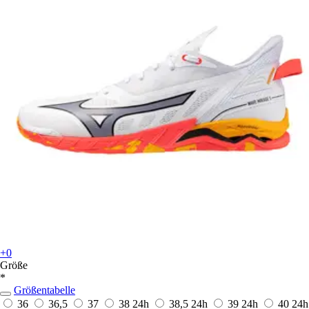
+0
Größe
*
Größentabelle
36
36,5
37
38
24h
38,5
24h
39
24h
40
24h