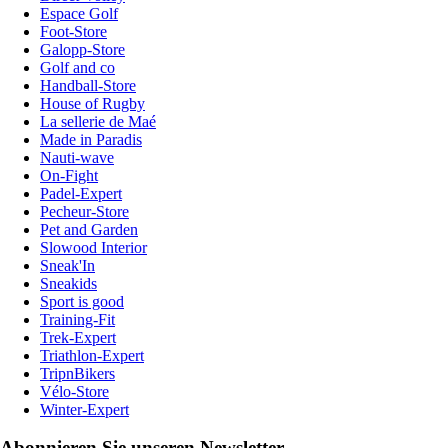
Espace Golf
Foot-Store
Galopp-Store
Golf and co
Handball-Store
House of Rugby
La sellerie de Maé
Made in Paradis
Nauti-wave
On-Fight
Padel-Expert
Pecheur-Store
Pet and Garden
Slowood Interior
Sneak'In
Sneakids
Sport is good
Training-Fit
Trek-Expert
Triathlon-Expert
TripnBikers
Vélo-Store
Winter-Expert
Abonnieren Sie unseren Newsletter