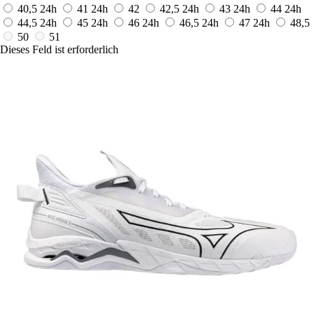
40,5
24h
41
24h
42
42,5
24h
43
24h
44
24h
44,5
24h
45
24h
46
24h
46,5
24h
47
24h
48,5
50
51
Dieses Feld ist erforderlich