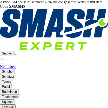
Aktion SMASH: Zusätzliche -5% auf die gesamte Website mit dem
Code
SMASH5
Suchen
Neuheiten
Schuhe
Schläger
Tennis
Padel
Badminton
Tischtennis
Squash
Lifestyle