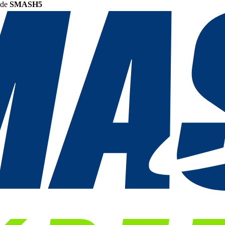
ode
SMASH5