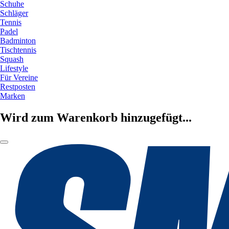
Schuhe
Schläger
Tennis
Padel
Badminton
Tischtennis
Squash
Lifestyle
Für Vereine
Restposten
Marken
Wird zum Warenkorb hinzugefügt...