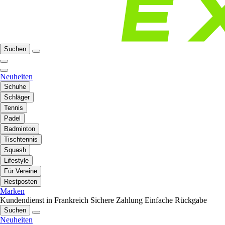
Suchen
Neuheiten
Schuhe
Schläger
Tennis
Padel
Badminton
Tischtennis
Squash
Lifestyle
Für Vereine
Restposten
Marken
Kundendienst in Frankreich
Sichere Zahlung
Einfache Rückgabe
Suchen
Neuheiten