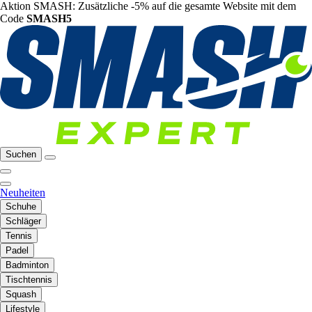
Aktion SMASH: Zusätzliche -5% auf die gesamte Website mit dem
Code
SMASH5
Suchen
Neuheiten
Schuhe
Schläger
Tennis
Padel
Badminton
Tischtennis
Squash
Lifestyle