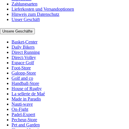
Zahlungsarten
Lieferkosten und Versandoptionen
Hinweis zum Datenschutz
Unser Geschäft
Unsere Geschäfte
Basket-Center
Daily Bikers
Direct Running
Direct-Volley
Espace Golf
Foot-Store
Galopp-Store
Golf and co
Handball-Store
House of Rugby
La sellerie de Maé
Made in Paradis
Nauti-wave
On-Fight
Padel-Expert
Pecheur-Store
Pet and Garden