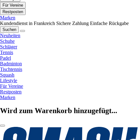
Für Vereine
Restposten
Marken
Kundendienst in Frankreich
Sichere Zahlung
Einfache Rückgabe
Suchen
Neuheiten
Schuhe
Schläger
Tennis
Padel
Badminton
Tischtennis
Squash
Lifestyle
Für Vereine
Restposten
Marken
Wird zum Warenkorb hinzugefügt...