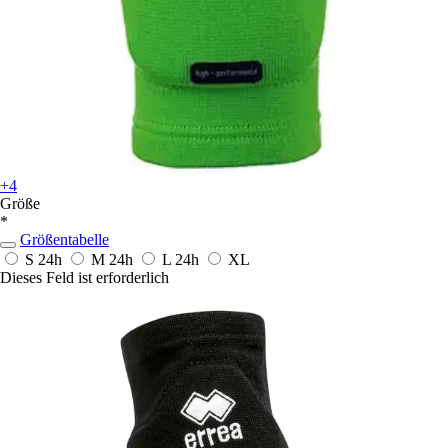
+4
Größe
*
Größentabelle
S
24h
M
24h
L
24h
XL
Dieses Feld ist erforderlich