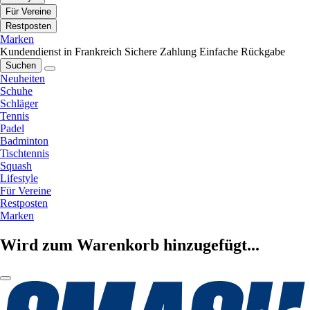
Für Vereine
Restposten
Marken
Kundendienst in Frankreich
Sichere Zahlung
Einfache Rückgabe
Suchen
Neuheiten
Schuhe
Schläger
Tennis
Padel
Badminton
Tischtennis
Squash
Lifestyle
Für Vereine
Restposten
Marken
Wird zum Warenkorb hinzugefügt...