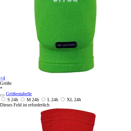
+4
Größe
*
Größentabelle
S
24h
M
24h
L
24h
XL
24h
Dieses Feld ist erforderlich