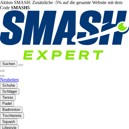
Aktion SMASH: Zusätzliche -5% auf die gesamte Website mit dem
Code
SMASH5
Suchen
Neuheiten
Schuhe
Schläger
Tennis
Padel
Badminton
Tischtennis
Squash
Lifestyle