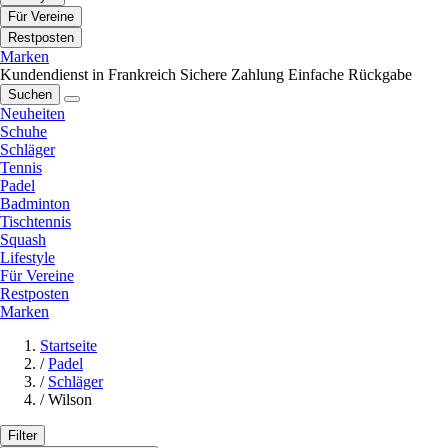
Für Vereine
Restposten
Marken
Kundendienst in Frankreich
Sichere Zahlung
Einfache Rückgabe
Suchen
Neuheiten
Schuhe
Schläger
Tennis
Padel
Badminton
Tischtennis
Squash
Lifestyle
Für Vereine
Restposten
Marken
Startseite
/
Padel
/
Schläger
/
Wilson
Filter