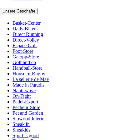
Unsere Geschäfte
Basket-Center
Daily Bikers
Direct Running
Direct-Volley
Espace Golf
Foot-Store
Galopp-Store
Golf and co
Handball-Store
House of Rugby
La sellerie de Maé
Made in Paradis
Nauti-wave
On-Fight
Padel-Expert
Pecheur-Store
Pet and Garden
Slowood Interior
Sneak'In
Sneakids
Sport is good