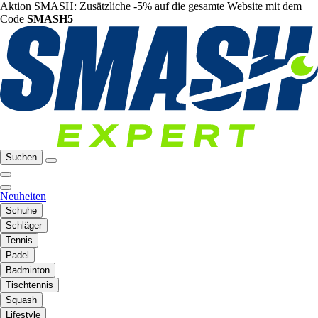
Aktion SMASH: Zusätzliche -5% auf die gesamte Website mit dem
Code
SMASH5
Suchen
Neuheiten
Schuhe
Schläger
Tennis
Padel
Badminton
Tischtennis
Squash
Lifestyle