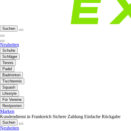
Suchen
Neuheiten
Schuhe
Schläger
Tennis
Padel
Badminton
Tischtennis
Squash
Lifestyle
Für Vereine
Restposten
Marken
Kundendienst in Frankreich
Sichere Zahlung
Einfache Rückgabe
Suchen
Neuheiten