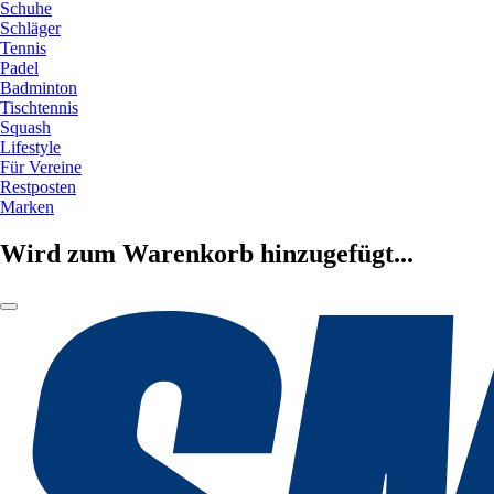
Schuhe
Schläger
Tennis
Padel
Badminton
Tischtennis
Squash
Lifestyle
Für Vereine
Restposten
Marken
Wird zum Warenkorb hinzugefügt...