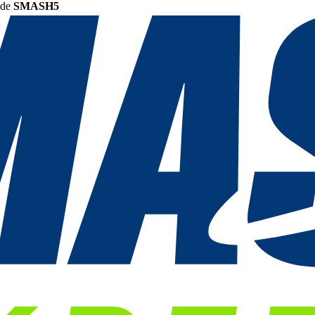
ode
SMASH5