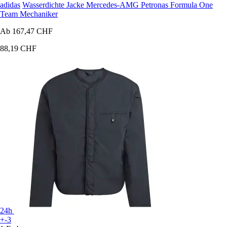
adidas
Wasserdichte Jacke Mercedes-AMG Petronas Formula One
Team Mechaniker
Ab
167,47 CHF
88,19 CHF
24h
+-3