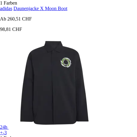
1 Farben
adidas
Daunenjacke X Moon Boot
Ab
260,51 CHF
98,81 CHF
24h
+-3