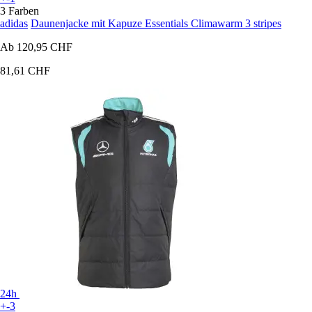
3 Farben
adidas
Daunenjacke mit Kapuze Essentials Climawarm 3 stripes
Ab
120,95 CHF
81,61 CHF
24h
+-3