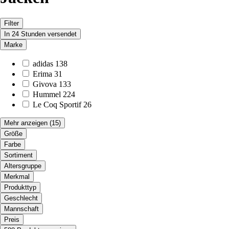
Filter
In 24 Stunden versendet
Marke
adidas
138
Erima
31
Givova
133
Hummel
224
Le Coq Sportif
26
Mehr anzeigen
(15)
Größe
Farbe
Sortiment
Altersgruppe
Merkmal
Produkttyp
Geschlecht
Mannschaft
Preis