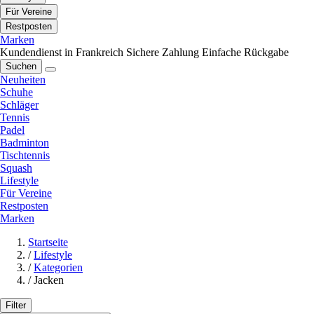
Für Vereine
Restposten
Marken
Kundendienst in Frankreich
Sichere Zahlung
Einfache Rückgabe
Suchen
Neuheiten
Schuhe
Schläger
Tennis
Padel
Badminton
Tischtennis
Squash
Lifestyle
Für Vereine
Restposten
Marken
Startseite
/
Lifestyle
/
Kategorien
/
Jacken
Filter