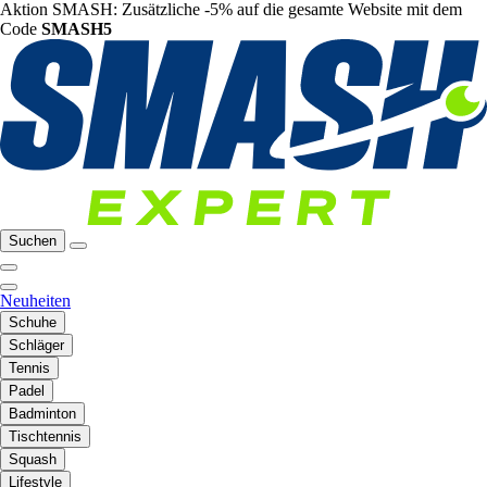
Aktion SMASH: Zusätzliche -5% auf die gesamte Website mit dem
Code
SMASH5
Suchen
Neuheiten
Schuhe
Schläger
Tennis
Padel
Badminton
Tischtennis
Squash
Lifestyle