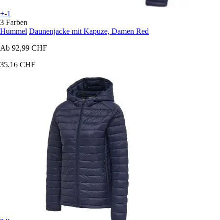
+-1
3 Farben
Hummel
Daunenjacke mit Kapuze, Damen Red
Ab
92,99 CHF
35,16 CHF