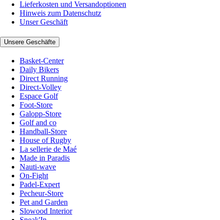
Lieferkosten und Versandoptionen
Hinweis zum Datenschutz
Unser Geschäft
Unsere Geschäfte
Basket-Center
Daily Bikers
Direct Running
Direct-Volley
Espace Golf
Foot-Store
Galopp-Store
Golf and co
Handball-Store
House of Rugby
La sellerie de Maé
Made in Paradis
Nauti-wave
On-Fight
Padel-Expert
Pecheur-Store
Pet and Garden
Slowood Interior
Sneak'In