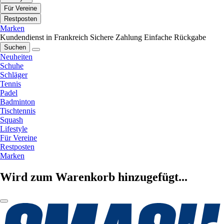
Für Vereine
Restposten
Marken
Kundendienst in Frankreich
Sichere Zahlung
Einfache Rückgabe
Suchen
Neuheiten
Schuhe
Schläger
Tennis
Padel
Badminton
Tischtennis
Squash
Lifestyle
Für Vereine
Restposten
Marken
Wird zum Warenkorb hinzugefügt...