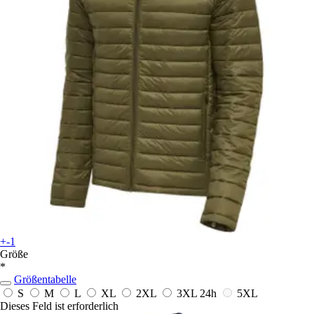
+-1
Größe
*
Größentabelle
S
M
L
XL
2XL
3XL
24h
5XL
Dieses Feld ist erforderlich