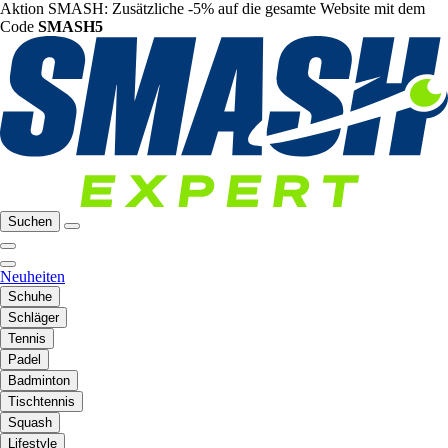
Aktion SMASH: Zusätzliche -5% auf die gesamte Website mit dem
Code
SMASH5
Suchen
Neuheiten
Schuhe
Schläger
Tennis
Padel
Badminton
Tischtennis
Squash
Lifestyle