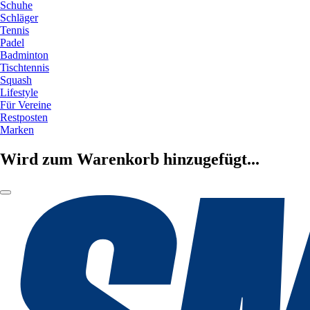
Schuhe
Schläger
Tennis
Padel
Badminton
Tischtennis
Squash
Lifestyle
Für Vereine
Restposten
Marken
Wird zum Warenkorb hinzugefügt...