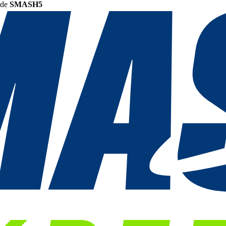
ode
SMASH5