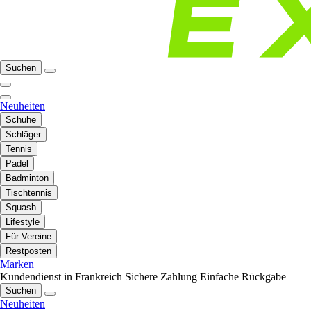
Suchen
Neuheiten
Schuhe
Schläger
Tennis
Padel
Badminton
Tischtennis
Squash
Lifestyle
Für Vereine
Restposten
Marken
Kundendienst in Frankreich
Sichere Zahlung
Einfache Rückgabe
Suchen
Neuheiten