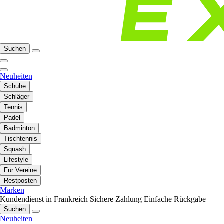
Suchen
Neuheiten
Schuhe
Schläger
Tennis
Padel
Badminton
Tischtennis
Squash
Lifestyle
Für Vereine
Restposten
Marken
Kundendienst in Frankreich
Sichere Zahlung
Einfache Rückgabe
Suchen
Neuheiten