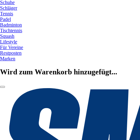
Schuhe
Schläger
Tennis
Padel
Badminton
Tischtennis
Squash
Lifestyle
Für Vereine
Restposten
Marken
Wird zum Warenkorb hinzugefügt...