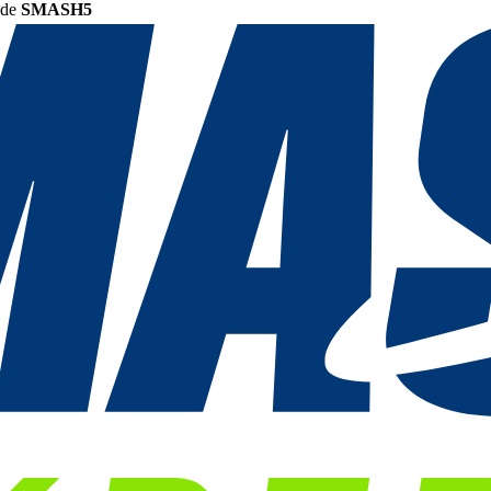
ode
SMASH5