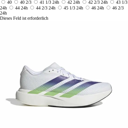
40
40 2/3
41 1/3
24h
42
24h
42 2/3
24h
43 1/3
24h
44
24h
44 2/3
24h
45 1/3
24h
46
24h
46 2/3
24h
Dieses Feld ist erforderlich