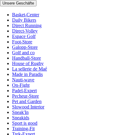
Unsere Geschäfte
Basket-Center
Daily Bikers
Direct Running
Direct-Volley
Espace Golf
Foot-Store
Galopp-Store
Golf and co
Handball-Store
House of Rugby
La sellerie de Maé
Made in Paradis
Nauti-wave
On-Fight
Padel-Expert
Pecheur-Store
Pet and Garden
Slowood Interior
Sneak'In
Sneakids
Sport is good
Training-Fit
Trek-Expert