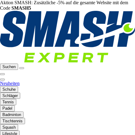
Aktion SMASH: Zusätzliche -5% auf die gesamte Website mit dem
Code
SMASH5
Suchen
Neuheiten
Schuhe
Schläger
Tennis
Padel
Badminton
Tischtennis
Squash
Lifestyle