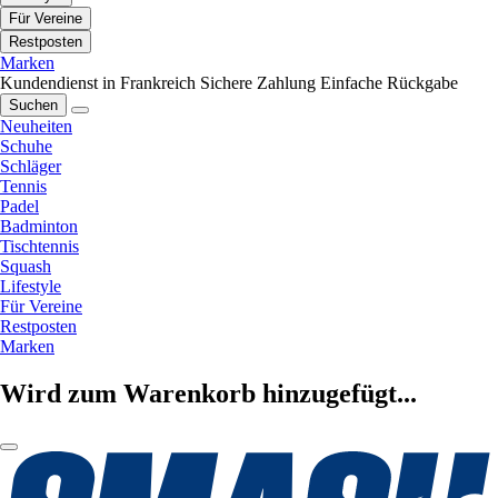
Für Vereine
Restposten
Marken
Kundendienst in Frankreich
Sichere Zahlung
Einfache Rückgabe
Suchen
Neuheiten
Schuhe
Schläger
Tennis
Padel
Badminton
Tischtennis
Squash
Lifestyle
Für Vereine
Restposten
Marken
Wird zum Warenkorb hinzugefügt...