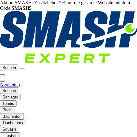
Aktion SMASH: Zusätzliche -5% auf die gesamte Website mit dem
Code
SMASH5
Suchen
Neuheiten
Schuhe
Schläger
Tennis
Padel
Badminton
Tischtennis
Squash
Lifestyle