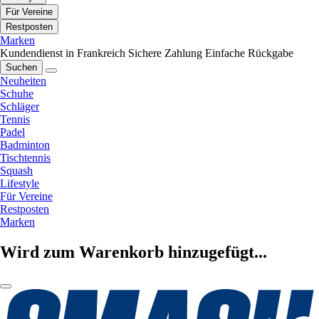
Für Vereine
Restposten
Marken
Kundendienst in Frankreich
Sichere Zahlung
Einfache Rückgabe
Suchen
Neuheiten
Schuhe
Schläger
Tennis
Padel
Badminton
Tischtennis
Squash
Lifestyle
Für Vereine
Restposten
Marken
Wird zum Warenkorb hinzugefügt...