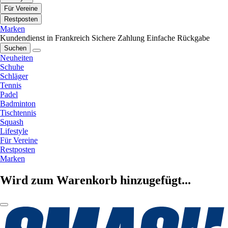
Für Vereine
Restposten
Marken
Kundendienst in Frankreich
Sichere Zahlung
Einfache Rückgabe
Suchen
Neuheiten
Schuhe
Schläger
Tennis
Padel
Badminton
Tischtennis
Squash
Lifestyle
Für Vereine
Restposten
Marken
Wird zum Warenkorb hinzugefügt...