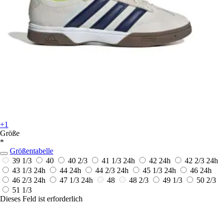
+1
Größe
*
Größentabelle
39 1/3
40
40 2/3
41 1/3
24h
42
24h
42 2/3
24h
43 1/3
24h
44
24h
44 2/3
24h
45 1/3
24h
46
24h
46 2/3
24h
47 1/3
24h
48
48 2/3
49 1/3
50 2/3
51 1/3
Dieses Feld ist erforderlich