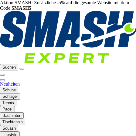
Aktion SMASH: Zusätzliche -5% auf die gesamte Website mit dem
Code
SMASH5
Suchen
Neuheiten
Schuhe
Schläger
Tennis
Padel
Badminton
Tischtennis
Squash
Lifestyle