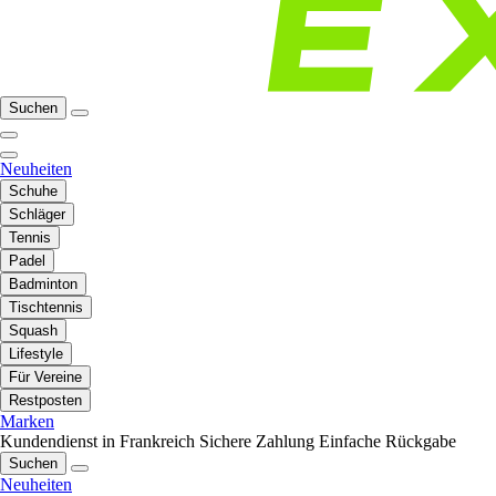
Suchen
Neuheiten
Schuhe
Schläger
Tennis
Padel
Badminton
Tischtennis
Squash
Lifestyle
Für Vereine
Restposten
Marken
Kundendienst in Frankreich
Sichere Zahlung
Einfache Rückgabe
Suchen
Neuheiten