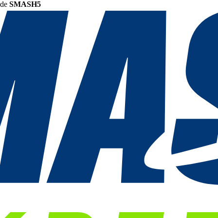
ode
SMASH5