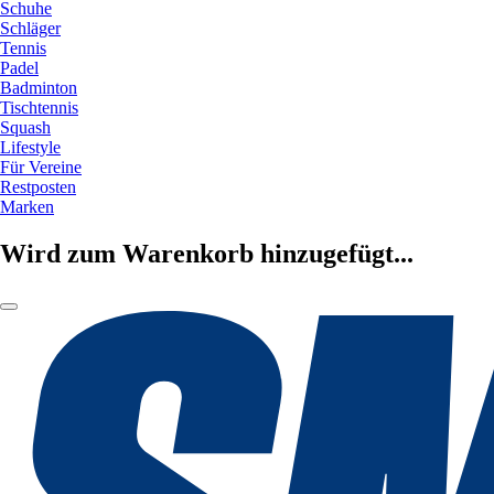
Schuhe
Schläger
Tennis
Padel
Badminton
Tischtennis
Squash
Lifestyle
Für Vereine
Restposten
Marken
Wird zum Warenkorb hinzugefügt...