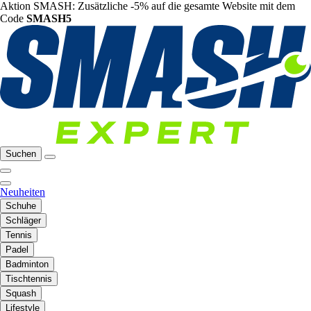
Aktion SMASH: Zusätzliche -5% auf die gesamte Website mit dem
Code
SMASH5
Suchen
Neuheiten
Schuhe
Schläger
Tennis
Padel
Badminton
Tischtennis
Squash
Lifestyle