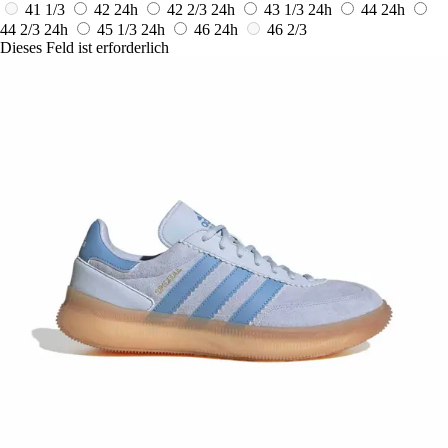
41 1/3
42
24h
42 2/3
24h
43 1/3
24h
44
24h
44 2/3
24h
45 1/3
24h
46
24h
46 2/3
Dieses Feld ist erforderlich