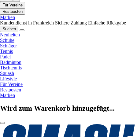
Für Vereine
Restposten
Marken
Kundendienst in Frankreich
Sichere Zahlung
Einfache Rückgabe
Suchen
Neuheiten
Schuhe
Schläger
Tennis
Padel
Badminton
Tischtennis
Squash
Lifestyle
Für Vereine
Restposten
Marken
Wird zum Warenkorb hinzugefügt...