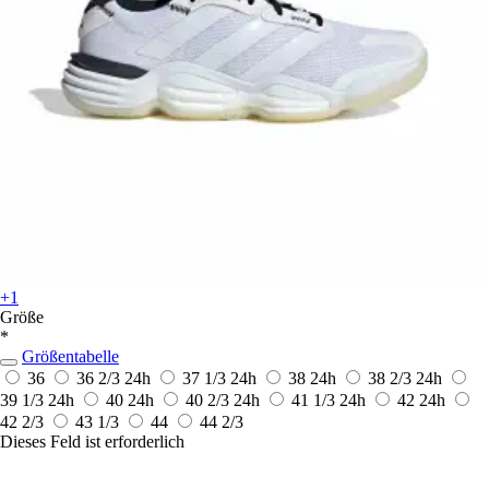
+1
Größe
*
Größentabelle
36
36 2/3
24h
37 1/3
24h
38
24h
38 2/3
24h
39 1/3
24h
40
24h
40 2/3
24h
41 1/3
24h
42
24h
42 2/3
43 1/3
44
44 2/3
Dieses Feld ist erforderlich