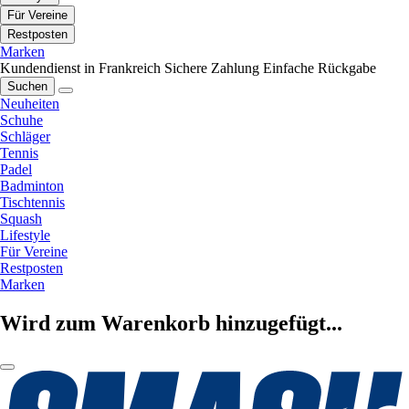
Für Vereine
Restposten
Marken
Kundendienst in Frankreich
Sichere Zahlung
Einfache Rückgabe
Suchen
Neuheiten
Schuhe
Schläger
Tennis
Padel
Badminton
Tischtennis
Squash
Lifestyle
Für Vereine
Restposten
Marken
Wird zum Warenkorb hinzugefügt...