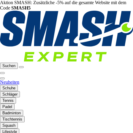
Aktion SMASH: Zusätzliche -5% auf die gesamte Website mit dem
Code
SMASH5
Suchen
Neuheiten
Schuhe
Schläger
Tennis
Padel
Badminton
Tischtennis
Squash
Lifestyle