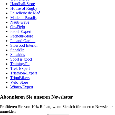
Handball-Store
House of Rugby
La sellerie de Maé
Made in Paradis
Nauti-wave
On-Fight
Padel-Expert
Pecheur-Store
Pet and Garden
Slowood Interior
Sneak'In
Sneakids
Sport is good
Training-Fit
Trek-Expert
Triathlon-Expert
TripnBikers
Vélo-Store
Winter-Expert
Abonnieren Sie unseren Newsletter
Profitieren Sie von 10% Rabatt, wenn Sie sich für unseren Newsletter
anmelden