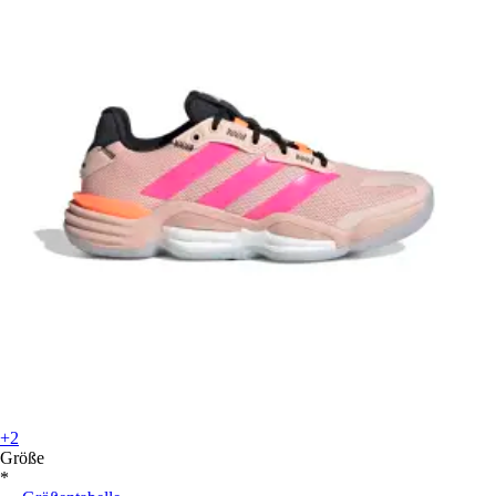
+2
Größe
*