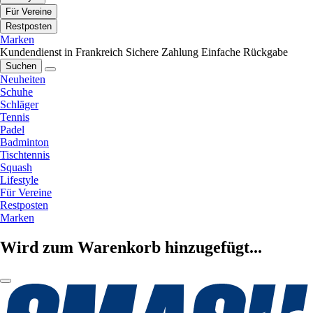
Für Vereine
Restposten
Marken
Kundendienst in Frankreich
Sichere Zahlung
Einfache Rückgabe
Suchen
Neuheiten
Schuhe
Schläger
Tennis
Padel
Badminton
Tischtennis
Squash
Lifestyle
Für Vereine
Restposten
Marken
Wird zum Warenkorb hinzugefügt...