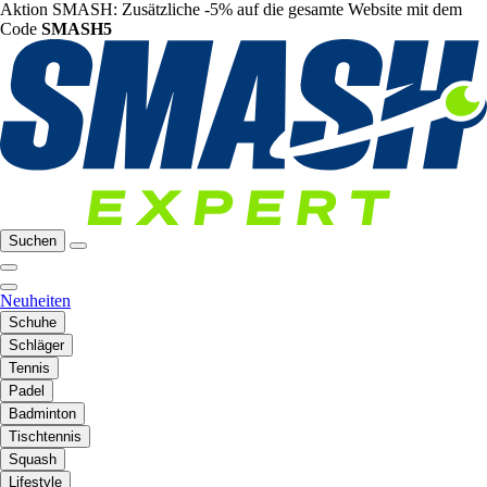
Aktion SMASH: Zusätzliche -5% auf die gesamte Website mit dem
Code
SMASH5
Suchen
Neuheiten
Schuhe
Schläger
Tennis
Padel
Badminton
Tischtennis
Squash
Lifestyle