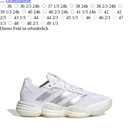
Größentabelle
36
36 2/3
24h
37 1/3
24h
38
24h
38 2/3
24h
39 1/3
24h
40
24h
40 2/3
24h
41 1/3
24h
42
42
2/3
43 1/3
44
44 2/3
45 1/3
46
46 2/3
47
1/3
48
48 2/3
49 1/3
Dieses Feld ist erforderlich