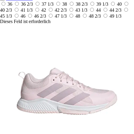
36
36 2/3
37 1/3
38
38 2/3
39 1/3
40
40 2/3
41 1/3
42
42 2/3
43 1/3
44
44 2/3
45 1/3
46
46 2/3
47 1/3
48
48 2/3
49 1/3
Dieses Feld ist erforderlich