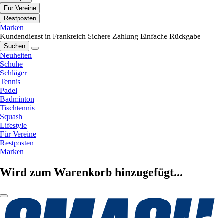
Für Vereine
Restposten
Marken
Kundendienst in Frankreich
Sichere Zahlung
Einfache Rückgabe
Suchen
Neuheiten
Schuhe
Schläger
Tennis
Padel
Badminton
Tischtennis
Squash
Lifestyle
Für Vereine
Restposten
Marken
Wird zum Warenkorb hinzugefügt...