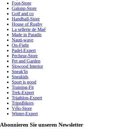
Foot-Store
Galopp-Store
Golf and co
Handball-Store
House of Rugby
La sellerie de Maé
Made in Paradis
Nauti-wave
On-Fight
Padel-Expert
Pecheur-Store
Pet and Garden
Slowood Interior
Sneak'In
Sneakids
Sport is good
Training-Fit
Trek-Expert
Triathlon-Expert
TripnBikers
Vélo-Store
Winter-Expert
Abonnieren Sie unseren Newsletter