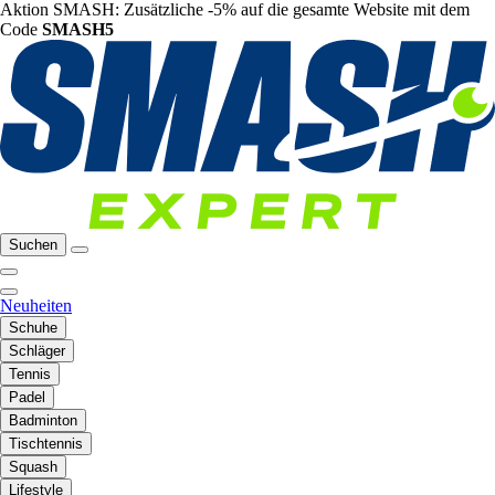
Aktion SMASH: Zusätzliche -5% auf die gesamte Website mit dem
Code
SMASH5
Suchen
Neuheiten
Schuhe
Schläger
Tennis
Padel
Badminton
Tischtennis
Squash
Lifestyle