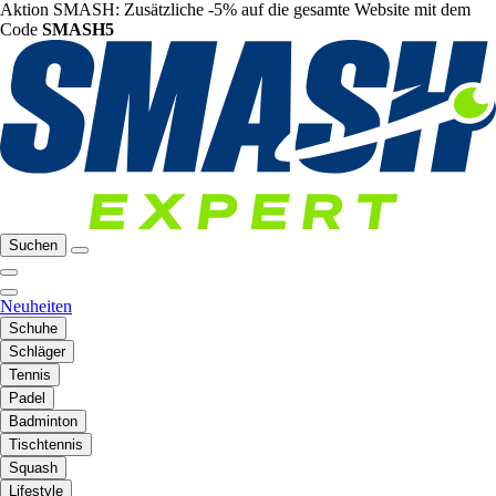
Aktion SMASH: Zusätzliche -5% auf die gesamte Website mit dem
Code
SMASH5
Suchen
Neuheiten
Schuhe
Schläger
Tennis
Padel
Badminton
Tischtennis
Squash
Lifestyle