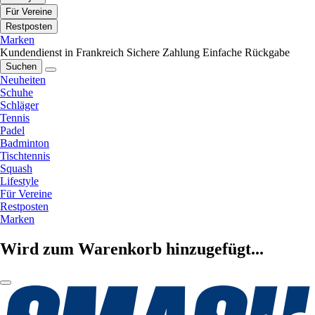
Für Vereine
Restposten
Marken
Kundendienst in Frankreich
Sichere Zahlung
Einfache Rückgabe
Suchen
Neuheiten
Schuhe
Schläger
Tennis
Padel
Badminton
Tischtennis
Squash
Lifestyle
Für Vereine
Restposten
Marken
Wird zum Warenkorb hinzugefügt...