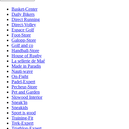
Basket-Center
Daily Bikers
Direct Running
Direct-Volley
Espace Golf
Foot-Store
Galopp-Store
Golf and co
Handball-Store
House of Rugby
La sellerie de Maé
Made in Paradis
Nauti-wave
On-Fight
Padel-Expert
Pecheur-Store
Pet and Garden
Slowood Interior
Sneak'In
Sneakids
Sport is good
Training-Fit
Trek-Expert
Triathlon-Expert