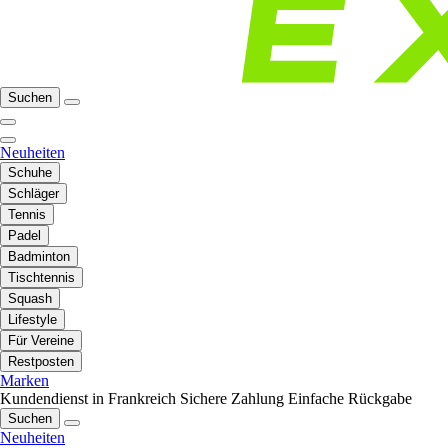
Suchen
Neuheiten
Schuhe
Schläger
Tennis
Padel
Badminton
Tischtennis
Squash
Lifestyle
Für Vereine
Restposten
Marken
Kundendienst in Frankreich
Sichere Zahlung
Einfache Rückgabe
Suchen
Neuheiten