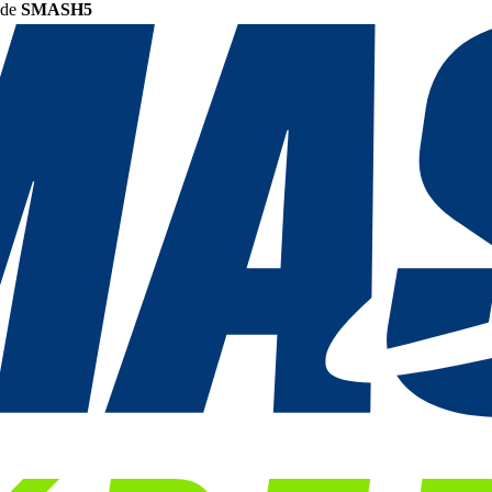
ode
SMASH5