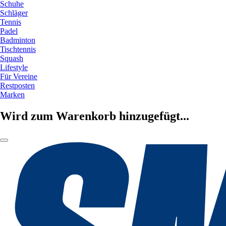
Schuhe
Schläger
Tennis
Padel
Badminton
Tischtennis
Squash
Lifestyle
Für Vereine
Restposten
Marken
Wird zum Warenkorb hinzugefügt...