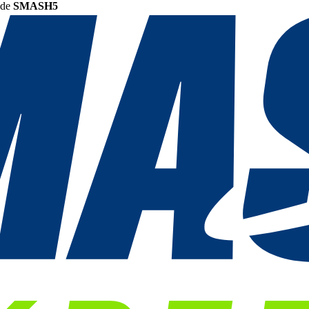
ode
SMASH5