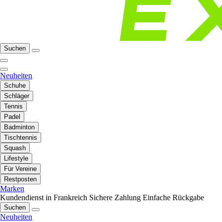
Suchen
Neuheiten
Schuhe
Schläger
Tennis
Padel
Badminton
Tischtennis
Squash
Lifestyle
Für Vereine
Restposten
Marken
Kundendienst in Frankreich
Sichere Zahlung
Einfache Rückgabe
Suchen
Neuheiten