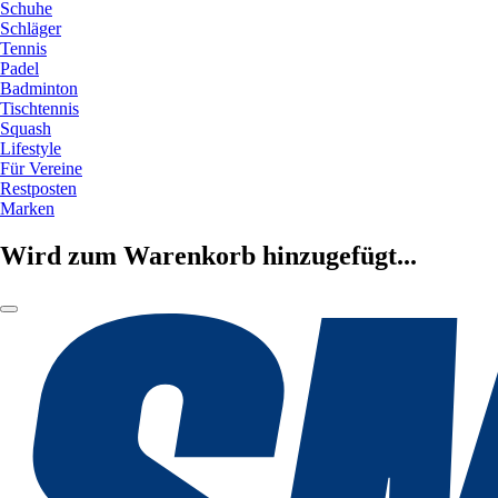
Schuhe
Schläger
Tennis
Padel
Badminton
Tischtennis
Squash
Lifestyle
Für Vereine
Restposten
Marken
Wird zum Warenkorb hinzugefügt...