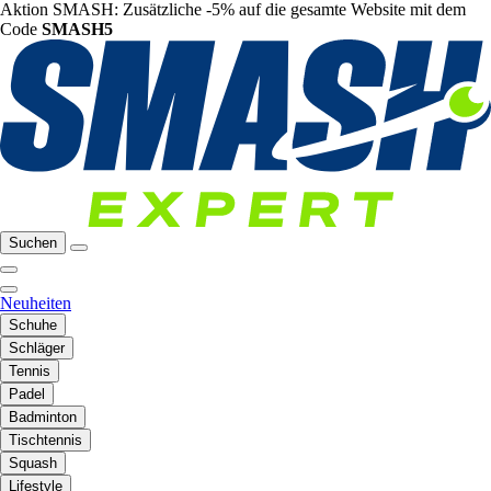
Aktion SMASH: Zusätzliche -5% auf die gesamte Website mit dem
Code
SMASH5
Suchen
Neuheiten
Schuhe
Schläger
Tennis
Padel
Badminton
Tischtennis
Squash
Lifestyle