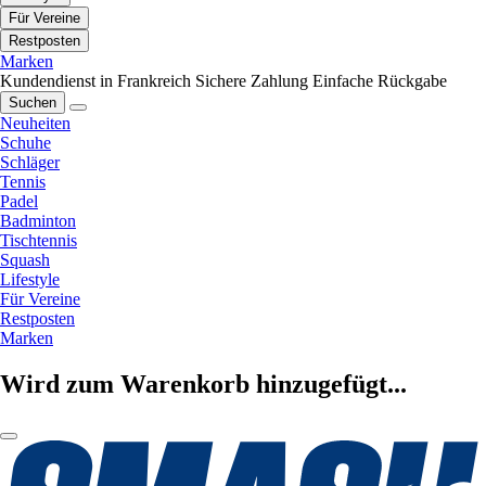
Für Vereine
Restposten
Marken
Kundendienst in Frankreich
Sichere Zahlung
Einfache Rückgabe
Suchen
Neuheiten
Schuhe
Schläger
Tennis
Padel
Badminton
Tischtennis
Squash
Lifestyle
Für Vereine
Restposten
Marken
Wird zum Warenkorb hinzugefügt...