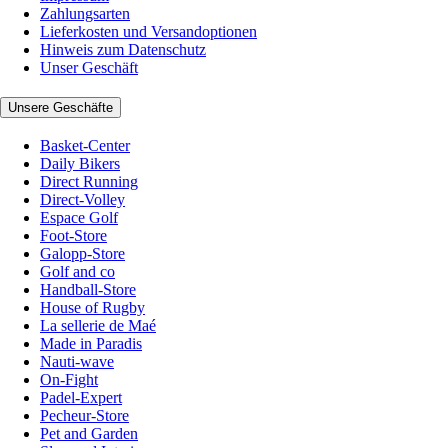
Zahlungsarten
Lieferkosten und Versandoptionen
Hinweis zum Datenschutz
Unser Geschäft
Unsere Geschäfte
Basket-Center
Daily Bikers
Direct Running
Direct-Volley
Espace Golf
Foot-Store
Galopp-Store
Golf and co
Handball-Store
House of Rugby
La sellerie de Maé
Made in Paradis
Nauti-wave
On-Fight
Padel-Expert
Pecheur-Store
Pet and Garden