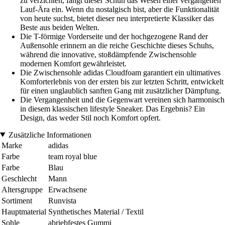
zu verzichten, fängt dieser Schuh das Wesen einer vergangenen
Lauf-Ära ein. Wenn du nostalgisch bist, aber die Funktionalität
von heute suchst, bietet dieser neu interpretierte Klassiker das
Beste aus beiden Welten.
Die T-förmige Vorderseite und der hochgezogene Rand der
Außensohle erinnern an die reiche Geschichte dieses Schuhs,
während die innovative, stoßdämpfende Zwischensohle
modernen Komfort gewährleistet.
Die Zwischensohle adidas Cloudfoam garantiert ein ultimatives
Komforterlebnis von der ersten bis zur letzten Schritt, entwickelt
für einen unglaublich sanften Gang mit zusätzlicher Dämpfung.
Die Vergangenheit und die Gegenwart vereinen sich harmonisch
in diesem klassischen lifestyle Sneaker. Das Ergebnis? Ein
Design, das weder Stil noch Komfort opfert.
Zusätzliche Informationen
Marke
adidas
Farbe
team royal blue
Farbe
Blau
Geschlecht
Mann
Altersgruppe
Erwachsene
Sortiment
Runvista
Hauptmaterial
Synthetisches Material / Textil
Sohle
abriebfestes Gummi