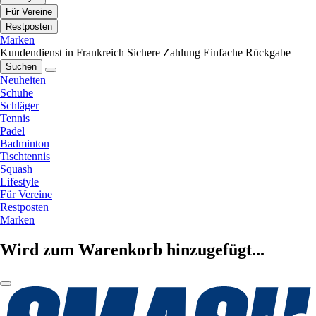
Für Vereine
Restposten
Marken
Kundendienst in Frankreich
Sichere Zahlung
Einfache Rückgabe
Suchen
Neuheiten
Schuhe
Schläger
Tennis
Padel
Badminton
Tischtennis
Squash
Lifestyle
Für Vereine
Restposten
Marken
Wird zum Warenkorb hinzugefügt...