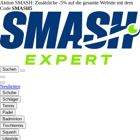
Aktion SMASH: Zusätzliche -5% auf die gesamte Website mit dem
Code
SMASH5
Suchen
Neuheiten
Schuhe
Schläger
Tennis
Padel
Badminton
Tischtennis
Squash
Lifestyle