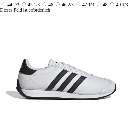
44 2/3
45 1/3
46
46 2/3
47 1/3
48
49 1/3
Dieses Feld ist erforderlich