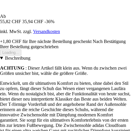
Ab
55,82 CHF
35,94 CHF
-36%
inkl. MwSt. zzgl.
Versandkosten
+1,80 CHF
für Ihre nächste Bestellung geschenkt
Nach Bestätigung
Ihrer Bestellung gutgeschrieben
Loading...
Beschreibung
ACHTUNG
: Dieser Artikel fällt klein aus. Wenn du zwischen zwei
Größen unsicher bist, wähle die größere Größe.
Entwickelt, um dir ultimativen Komfort zu bieten, ohne dabei den Stil
zu opfern, fängt dieser Schuh das Wesen einer vergangenen Laufära
ein. Wenn du nostalgisch bist, aber die Funktionalität von heute suchst,
bietet dieser neu interpretierte Klassiker das Beste aus beiden Welten.
Der T-förmige Vorderfuß und der angehobene Rand der Außensohle
erinnern an die reiche Geschichte dieses Schuhs, während die
innovative Zwischensohle mit Dämpfung modernen Komfort
garantiert. Sie sorgt für ein ultimatives Komforterlebnis von der ersten
bis zur letzten Fußbewegung. Die Zwischensohle adidas Cloudfoam
ist für einen ultra-weichen Gang mit zusätzlicher Dämpfung konzipiert.