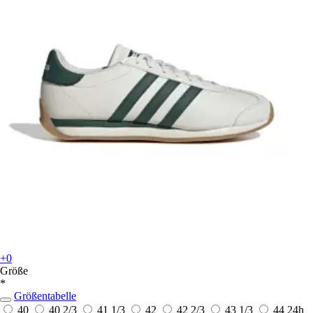
+0
Größe
*
Größentabelle
40
40 2/3
41 1/3
42
42 2/3
43 1/3
44
24h