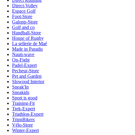
Direct Running
Direct-Volley
Espace Golf
Foot-Store
Galopp-Store
Golf and co
Handball-Store
House of Rugby
La sellerie de Maé
Made in Paradis
Nauti-wave
On-Fight
Padel-Expert
Pecheur-Store
Pet and Garden
Slowood Interior
Sneak'In
Sneakids
Sport is good
Training-Fit
Trek-Expert
Triathlon-Expert
TripnBikers
Vélo-Store
Winter-Expert