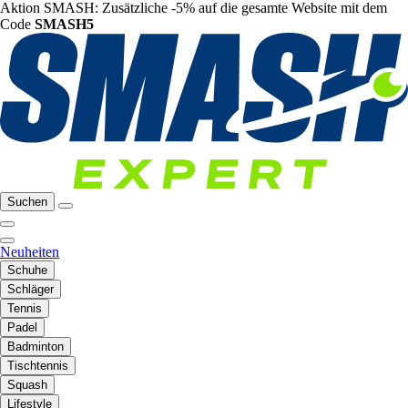
Aktion SMASH: Zusätzliche -5% auf die gesamte Website mit dem
Code
SMASH5
Suchen
Neuheiten
Schuhe
Schläger
Tennis
Padel
Badminton
Tischtennis
Squash
Lifestyle