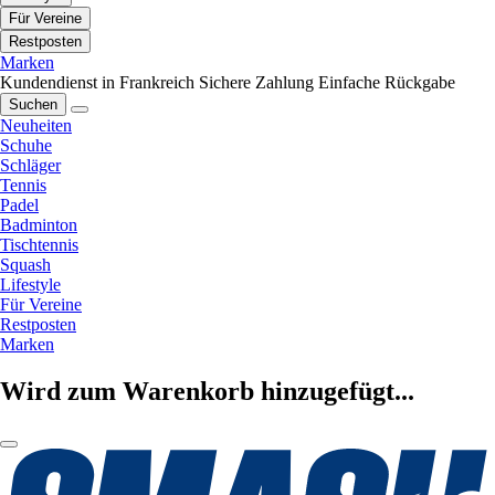
Für Vereine
Restposten
Marken
Kundendienst in Frankreich
Sichere Zahlung
Einfache Rückgabe
Suchen
Neuheiten
Schuhe
Schläger
Tennis
Padel
Badminton
Tischtennis
Squash
Lifestyle
Für Vereine
Restposten
Marken
Wird zum Warenkorb hinzugefügt...