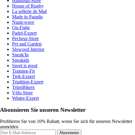
Handball-Store
House of Rugby
La sellerie de Maé
Made in Paradis
Nauti-wave
On-Fight
Padel-Expert
Pecheur-Store
Pet and Garden
Slowood Interior
Sneak'In
Sneakids
Sport is good
Training-Fit
Trek-Expert
Triathlon-Expert
TripnBikers
Vélo-Store
Winter-Expert
Abonnieren Sie unseren Newsletter
Profitieren Sie von 10% Rabatt, wenn Sie sich für unseren Newsletter
anmelden
Abonnieren