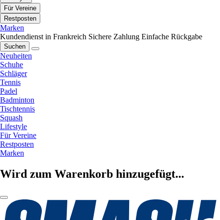
Für Vereine
Restposten
Marken
Kundendienst in Frankreich
Sichere Zahlung
Einfache Rückgabe
Suchen
Neuheiten
Schuhe
Schläger
Tennis
Padel
Badminton
Tischtennis
Squash
Lifestyle
Für Vereine
Restposten
Marken
Wird zum Warenkorb hinzugefügt...