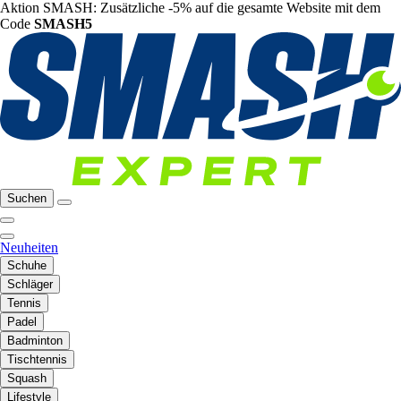
Aktion SMASH: Zusätzliche -5% auf die gesamte Website mit dem
Code
SMASH5
Suchen
Neuheiten
Schuhe
Schläger
Tennis
Padel
Badminton
Tischtennis
Squash
Lifestyle