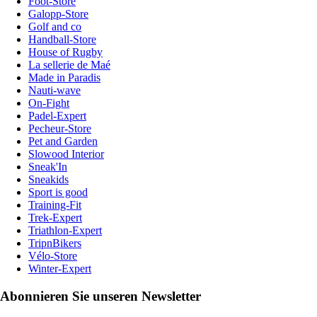
Foot-Store
Galopp-Store
Golf and co
Handball-Store
House of Rugby
La sellerie de Maé
Made in Paradis
Nauti-wave
On-Fight
Padel-Expert
Pecheur-Store
Pet and Garden
Slowood Interior
Sneak'In
Sneakids
Sport is good
Training-Fit
Trek-Expert
Triathlon-Expert
TripnBikers
Vélo-Store
Winter-Expert
Abonnieren Sie unseren Newsletter