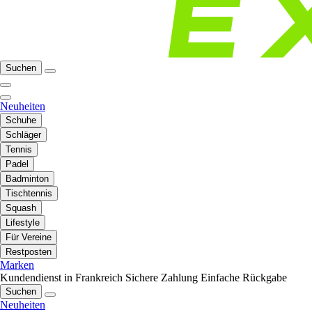
Suchen
Neuheiten
Schuhe
Schläger
Tennis
Padel
Badminton
Tischtennis
Squash
Lifestyle
Für Vereine
Restposten
Marken
Kundendienst in Frankreich
Sichere Zahlung
Einfache Rückgabe
Suchen
Neuheiten