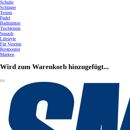
Schuhe
Schläger
Tennis
Padel
Badminton
Tischtennis
Squash
Lifestyle
Für Vereine
Restposten
Marken
Wird zum Warenkorb hinzugefügt...