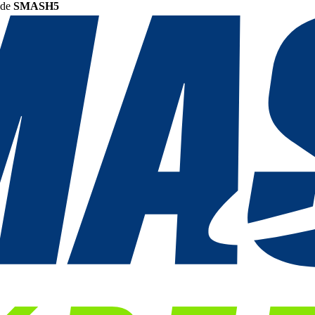
ode
SMASH5