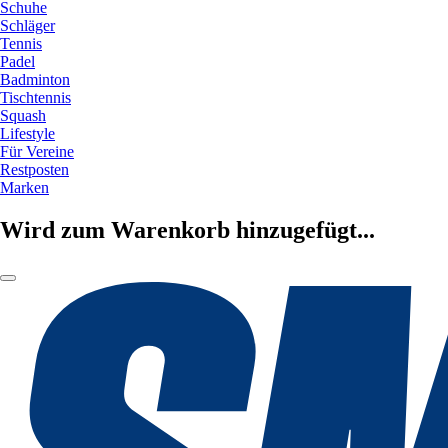
Schuhe
Schläger
Tennis
Padel
Badminton
Tischtennis
Squash
Lifestyle
Für Vereine
Restposten
Marken
Wird zum Warenkorb hinzugefügt...