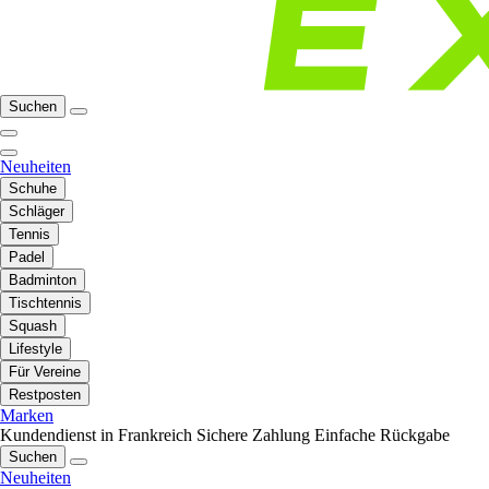
Suchen
Neuheiten
Schuhe
Schläger
Tennis
Padel
Badminton
Tischtennis
Squash
Lifestyle
Für Vereine
Restposten
Marken
Kundendienst in Frankreich
Sichere Zahlung
Einfache Rückgabe
Suchen
Neuheiten