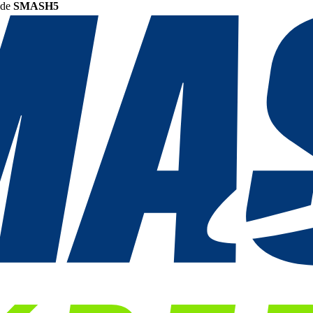
ode
SMASH5