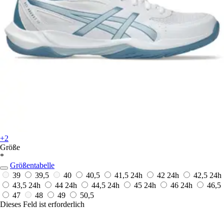
+2
Größe
*
Größentabelle
39
39,5
40
40,5
41,5
24h
42
24h
42,5
24h
43,5
24h
44
24h
44,5
24h
45
24h
46
24h
46,5
47
48
49
50,5
Dieses Feld ist erforderlich