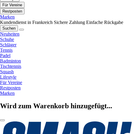
Für Vereine
Restposten
Marken
Kundendienst in Frankreich
Sichere Zahlung
Einfache Rückgabe
Suchen
Neuheiten
Schuhe
Schläger
Tennis
Padel
Badminton
Tischtennis
Squash
Lifestyle
Für Vereine
Restposten
Marken
Wird zum Warenkorb hinzugefügt...