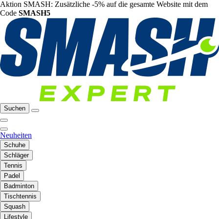
Aktion SMASH: Zusätzliche -5% auf die gesamte Website mit dem
Code
SMASH5
Suchen
Neuheiten
Schuhe
Schläger
Tennis
Padel
Badminton
Tischtennis
Squash
Lifestyle