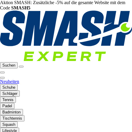
Aktion SMASH: Zusätzliche -5% auf die gesamte Website mit dem
Code
SMASH5
Suchen
Neuheiten
Schuhe
Schläger
Tennis
Padel
Badminton
Tischtennis
Squash
Lifestyle