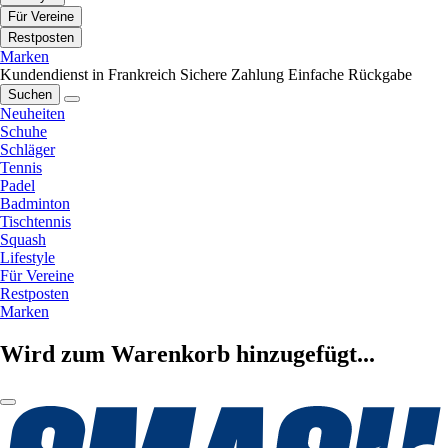
Für Vereine
Restposten
Marken
Kundendienst in Frankreich
Sichere Zahlung
Einfache Rückgabe
Suchen
Neuheiten
Schuhe
Schläger
Tennis
Padel
Badminton
Tischtennis
Squash
Lifestyle
Für Vereine
Restposten
Marken
Wird zum Warenkorb hinzugefügt...