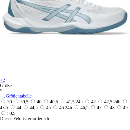
+2
Größe
*
Größentabelle
39
39,5
40
40,5
41,5
24h
42
42,5
24h
43,5
44
44,5
45
46
24h
46,5
47
48
49
50,5
Dieses Feld ist erforderlich