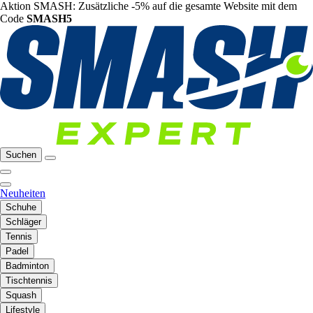
Aktion SMASH: Zusätzliche -5% auf die gesamte Website mit dem
Code
SMASH5
Suchen
Neuheiten
Schuhe
Schläger
Tennis
Padel
Badminton
Tischtennis
Squash
Lifestyle