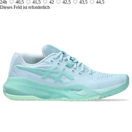
24h
40,5
41,5
42
42,5
43,5
44,5
Dieses Feld ist erforderlich