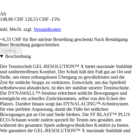
Ab
148,86 CHF
126,53 CHF
-15%
inkl. MwSt. zzgl.
Versandkosten
+6,33 CHF
für Ihre nächste Bestellung geschenkt
Nach Bestätigung
Ihrer Bestellung gutgeschrieben
Loading...
Beschreibung
Der Tennisschuh GEL-RESOLUTION™ X bietet maximale Stabilität
und unübertroffenen Komfort. Der Schuh hält den Fuß gut an Ort und
Stelle, um einen reibungslosen Übergang zu gewährleisten und die
Zeit für seitliche Stopps zu verkürzen. Entwickelt, um das Spielfeld
selbstbewusst abzudecken, ist dies der stabilste unserer Tennisschuhe.
Die DYNAWALL™-Struktur erleichtert seitliche Bewegungen und
ermöglicht ein schnelles Zurückkommen, selbst von den Ecken des
Platzes. Darüber hinaus sorgt das DYNALACING™-Schnürsystem
für eine perfekte Anpassung, damit die Füße bei seitlichen
Bewegungen gut an Ort und Stelle bleiben. Die FF BLAST™ PLUS
ECO-Schaum wurde zudem speziell für Tennis neu gestaltet, um
während des gesamten Spiels außergewöhnlichen Komfort zu bieten.
Wie garantiert die GEL-RESOLUTION™ X maximale Stabilität und