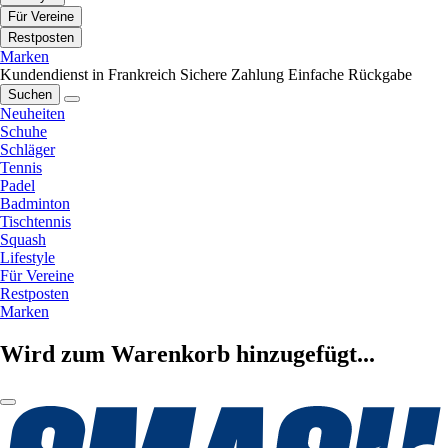
Für Vereine
Restposten
Marken
Kundendienst in Frankreich
Sichere Zahlung
Einfache Rückgabe
Suchen
Neuheiten
Schuhe
Schläger
Tennis
Padel
Badminton
Tischtennis
Squash
Lifestyle
Für Vereine
Restposten
Marken
Wird zum Warenkorb hinzugefügt...