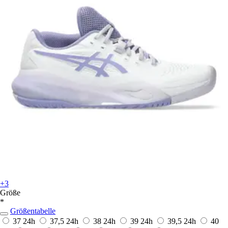
+3
Größe
*
Größentabelle
37
24h
37,5
24h
38
24h
39
24h
39,5
24h
40