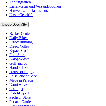
Zahlungsarten
Lieferkosten und Versandoptionen
Hinweis zum Datenschutz
Unser Geschäft
Unsere Geschäfte
Basket-Center
Daily Bikers
Direct Running
Direct-Volley
Espace Golf
Foot-Store
Galopp-Store
Golf and co
Handball-Store
House of Rugby
La sellerie de Maé
Made in Paradis
Nauti-wave
On-Fight
Padel-Expert
Pecheur-Store
Pet and Garden
Slowood Interior