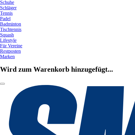
Schuhe
Schläger
Tennis
Padel
Badminton
Tischtennis
Squash
Lifestyle
Für Vereine
Restposten
Marken
Wird zum Warenkorb hinzugefügt...