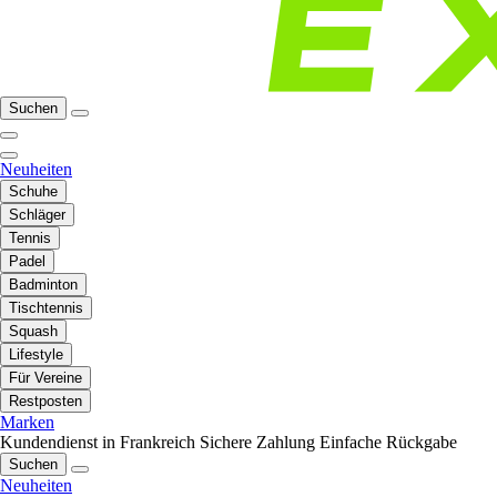
Suchen
Neuheiten
Schuhe
Schläger
Tennis
Padel
Badminton
Tischtennis
Squash
Lifestyle
Für Vereine
Restposten
Marken
Kundendienst in Frankreich
Sichere Zahlung
Einfache Rückgabe
Suchen
Neuheiten