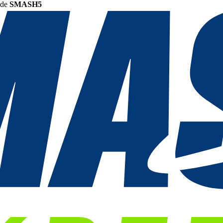
ode
SMASH5