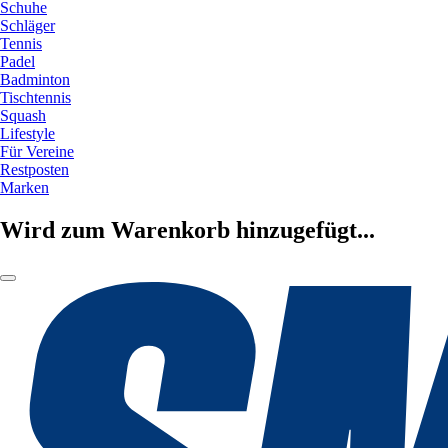
Schuhe
Schläger
Tennis
Padel
Badminton
Tischtennis
Squash
Lifestyle
Für Vereine
Restposten
Marken
Wird zum Warenkorb hinzugefügt...