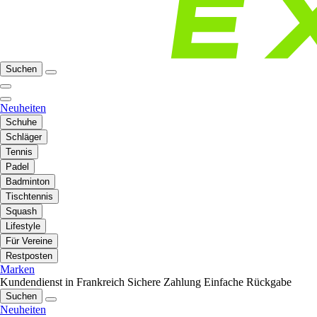
Suchen
Neuheiten
Schuhe
Schläger
Tennis
Padel
Badminton
Tischtennis
Squash
Lifestyle
Für Vereine
Restposten
Marken
Kundendienst in Frankreich
Sichere Zahlung
Einfache Rückgabe
Suchen
Neuheiten