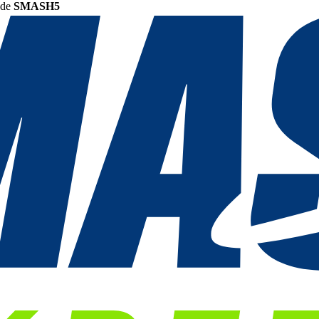
ode
SMASH5