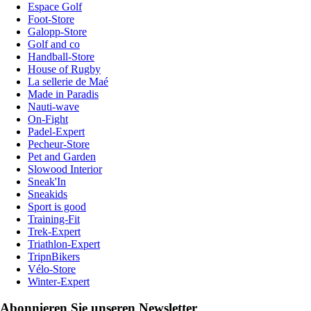
Espace Golf
Foot-Store
Galopp-Store
Golf and co
Handball-Store
House of Rugby
La sellerie de Maé
Made in Paradis
Nauti-wave
On-Fight
Padel-Expert
Pecheur-Store
Pet and Garden
Slowood Interior
Sneak'In
Sneakids
Sport is good
Training-Fit
Trek-Expert
Triathlon-Expert
TripnBikers
Vélo-Store
Winter-Expert
Abonnieren Sie unseren Newsletter