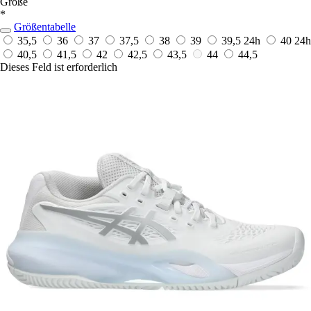
Größe
*
Größentabelle
35,5
36
37
37,5
38
39
39,5
24h
40
24h
40,5
41,5
42
42,5
43,5
44
44,5
Dieses Feld ist erforderlich