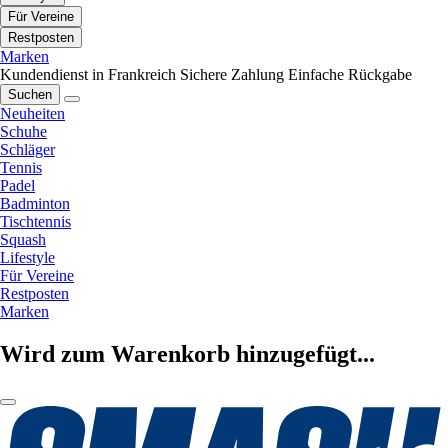
Für Vereine
Restposten
Marken
Kundendienst in Frankreich
Sichere Zahlung
Einfache Rückgabe
Suchen
Neuheiten
Schuhe
Schläger
Tennis
Padel
Badminton
Tischtennis
Squash
Lifestyle
Für Vereine
Restposten
Marken
Wird zum Warenkorb hinzugefügt...