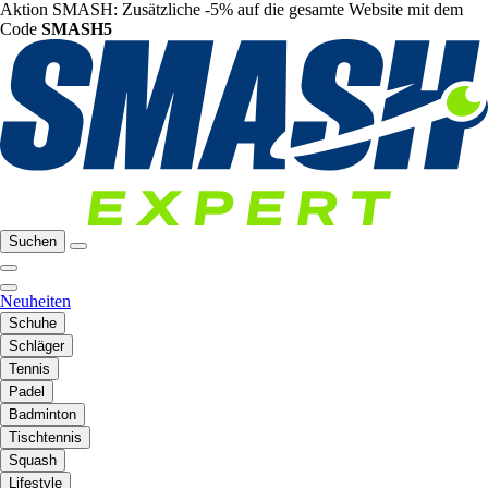
Aktion SMASH: Zusätzliche -5% auf die gesamte Website mit dem
Code
SMASH5
Suchen
Neuheiten
Schuhe
Schläger
Tennis
Padel
Badminton
Tischtennis
Squash
Lifestyle