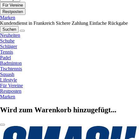
Für Vereine
Restposten
Marken
Kundendienst in Frankreich
Sichere Zahlung
Einfache Rückgabe
Suchen
Neuheiten
Schuhe
Schläger
Tennis
Padel
Badminton
Tischtennis
Squash
Lifestyle
Für Vereine
Restposten
Marken
Wird zum Warenkorb hinzugefügt...