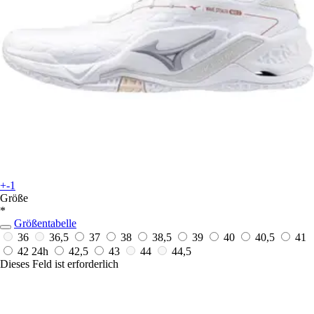
+-1
Größe
*
Größentabelle
36
36,5
37
38
38,5
39
40
40,5
41
42
24h
42,5
43
44
44,5
Dieses Feld ist erforderlich