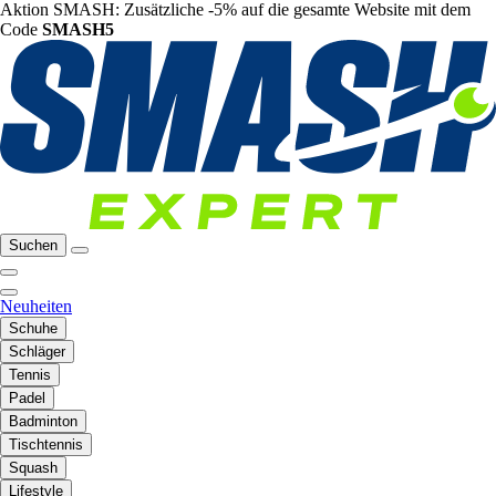
Aktion SMASH: Zusätzliche -5% auf die gesamte Website mit dem
Code
SMASH5
Suchen
Neuheiten
Schuhe
Schläger
Tennis
Padel
Badminton
Tischtennis
Squash
Lifestyle